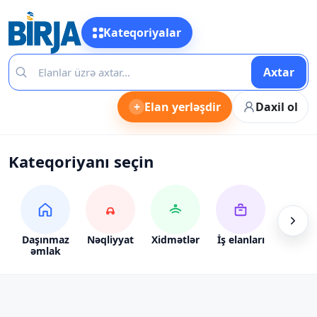
Kateqoriyalar
Axtar
+
Elan yerləşdir
Daxil ol
Kateqoriyanı seçin
Daşınmaz
Nəqliyyat
Xidmətlər
İş elanları
Alış-ve
əmlak