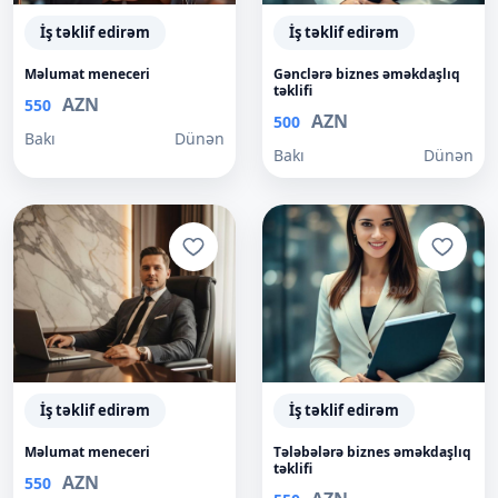
İş təklif edirəm
İş təklif edirəm
Məlumat meneceri
Gənclərə biznes əməkdaşlıq
təklifi
AZN
550
AZN
500
Bakı
Dünən
Bakı
Dünən
İş təklif edirəm
İş təklif edirəm
Məlumat meneceri
Tələbələrə biznes əməkdaşlıq
təklifi
AZN
550