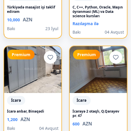
Türkiyədə masajist işi təklif
C, C++, Python, Oracle, Maşın
edirəm
öyrənməsi (ML) və Data
science kursları
AZN
10,000
Razılaşma ilə
Bakı
23 İyul
Bakı
04 Avqust
Premium
Premium
İcarə
İcarə
İcarə anbar, Binəqədi
İcarəyə 2 otaqlı, Q.Qarayev
pr. 47
AZN
1,200
AZN
600
Bakı
04 Avqust