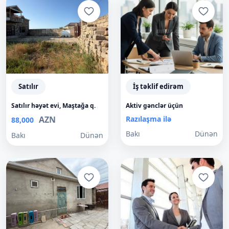
Satılır
İş təklif edirəm
Satılır həyət evi, Maştağa q.
Aktiv gənclər üçün
AZN
Razılaşma ilə
88,000
Bakı
Dünən
Bakı
Dünən