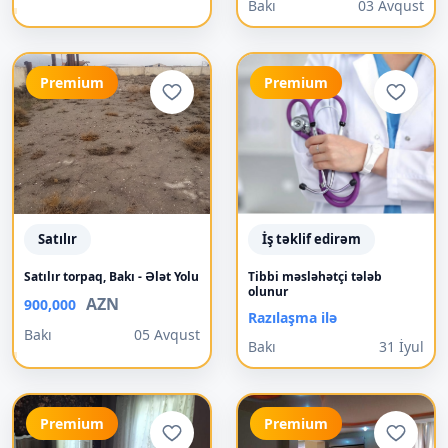
Bakı
03 Avqust
Premium
Premium
Satılır
İş təklif edirəm
Satılır torpaq, Bakı - Ələt Yolu
Tibbi məsləhətçi tələb
olunur
AZN
900,000
Razılaşma ilə
Bakı
05 Avqust
Bakı
31 İyul
Premium
Premium