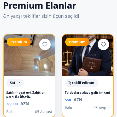
Premium Elanlar
Ən yaxşı təkliflər sizin üçün seçildi
Premium
Premium
Satılır
İş təklif edirəm
Satılır həyət evi, Zabitlər
Tələbələrə əlavə gəlir imkani
parkı ilə übə-üz
AZN
550
AZN
38,000
Bakı
05 Avqust
Bakı
05 Avqust