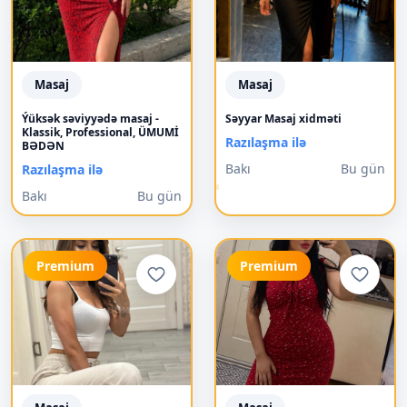
Masaj
Masaj
Ýüksək səviyyədə masaj -
Səyyar Masaj xidməti
Klassik, Professional, ÜMUMİ
Razılaşma ilə
BƏDƏN
Bakı
Bu gün
Razılaşma ilə
Bakı
Bu gün
Premium
Premium