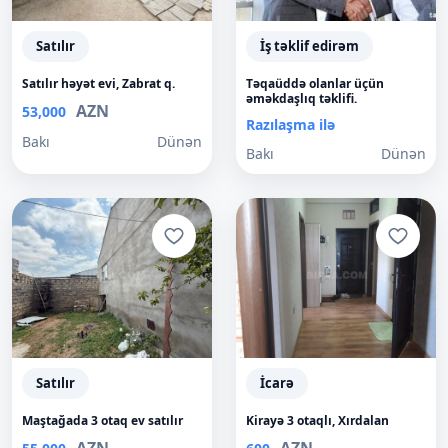
Satılır
İş təklif edirəm
Satılır həyət evi, Zabrat q.
Təqaüddə olanlar üçün
əməkdaşlıq təklifi.
AZN
53,000
Razılaşma ilə
Bakı
Dünən
Bakı
Dünən
Satılır
İcarə
Maştağada 3 otaq ev satılır
Kirayə 3 otaqlı, Xırdalan