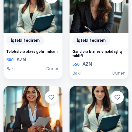
İş təklif edirəm
İş təklif edirəm
Tələbələrə əlavə gəlir imkanı
Gənclərə biznes əməkdaşlıq
təklifi
AZN
600
AZN
550
Bakı
Dünən
Bakı
Dünən