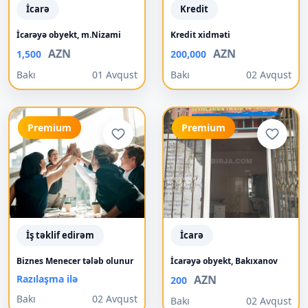
İcarə
Kredit
İcarəyə obyekt, m.Nizami
Kredit xidməti
AZN
AZN
1,500
200,000
Bakı
01 Avqust
Bakı
02 Avqust
Premium
Premium
İş təklif edirəm
İcarə
Biznes Menecer tələb olunur
İcarəyə obyekt, Bakıxanov
Razılaşma ilə
AZN
200
Bakı
02 Avqust
Bakı
02 Avqust