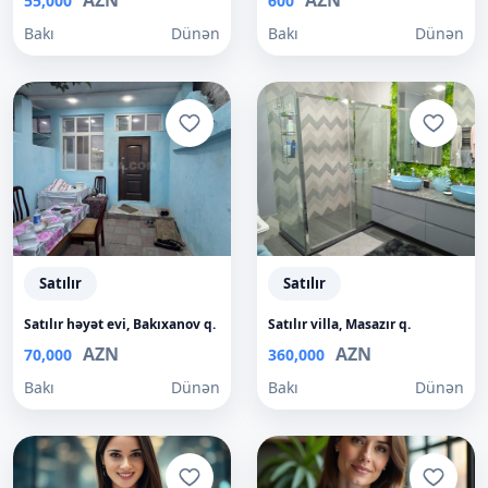
AZN
AZN
55,000
600
Bakı
Dünən
Bakı
Dünən
Satılır
Satılır
Satılır həyət evi, Bakıxanov q.
Satılır villa, Masazır q.
AZN
AZN
70,000
360,000
Bakı
Dünən
Bakı
Dünən