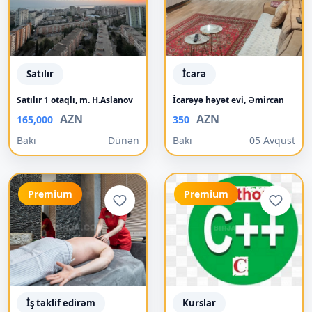
Satılır
İcarə
Satılır 1 otaqlı, m. H.Aslanov
İcarəyə həyət evi, Əmircan
AZN
AZN
165,000
350
Bakı
Dünən
Bakı
05 Avqust
Premium
Premium
İş təklif edirəm
Kurslar