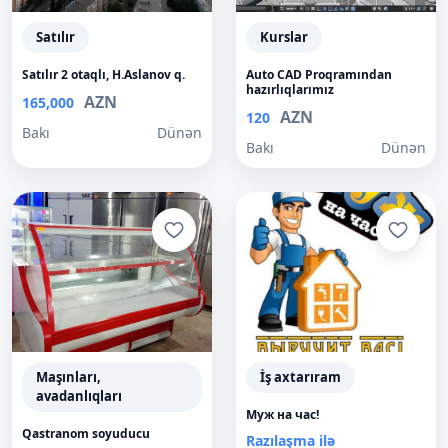
Satılır
Kurslar
Satılır 2 otaqlı, H.Aslanov q.
Auto CAD Proqramından
hazırlıqlarımız
AZN
165,000
AZN
120
Bakı
Dünən
Bakı
Dünən
Maşınları,
İş axtarıram
avadanlıqları
Муж на час!
Qastranom soyuducu
Razılaşma ilə