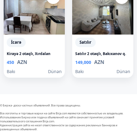
İcarə
Satılır
Kirayə 2 otaqlı, Xırdalan
Satılır 2 otaqlı, Bakıxanov q.
AZN
AZN
450
149,000
Bakı
Dünən
Bakı
Dünən
© Биржа- доска частных объявлений. Все права защищены.
Все логотипы и торговые марки на сайте Birja.com являются собственностью их владельцев.
Использование Биржа или подача объявлений на сайте означает принятие условий
пользовательского соглашения Birja.com.
Администрация сайта не несет ответственности за содержание рекламных баннеров и
размещенных объявлений.