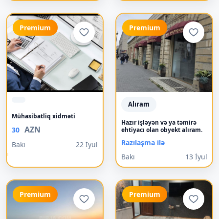
Premium
Premium
Alıram
Mühasibatliq xidməti
Hazır işləyən və ya təmirə
AZN
30
ehtiyacı olan obyekt alıram.
Razılaşma ilə
Bakı
22 İyul
Bakı
13 İyul
Premium
Premium