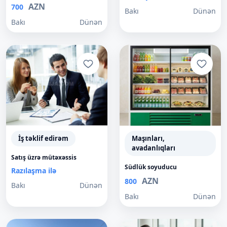
AZN
700
Bakı
Dünən
Bakı
Dünən
İş təklif edirəm
Maşınları,
avadanlıqları
Satış üzrə mütəxəssis
Südlük soyuducu
Razılaşma ilə
AZN
800
Bakı
Dünən
Bakı
Dünən