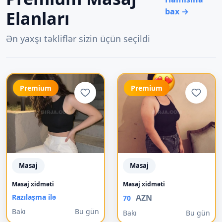
bax →
Elanları
Ən yaxşı təkliflər sizin üçün seçildi
Premium
Premium
Masaj
Masaj
Masaj xidməti
Masaj xidməti
Razılaşma ilə
AZN
70
Bakı
Bu gün
Bakı
Bu gün