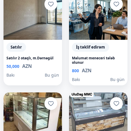
Satılır
İş təklif edirəm
Satılır 2 otaqlı, m.Dərnəgül
Məlumat meneceri tələb
olunur
AZN
50,000
AZN
800
Bakı
Bu gün
Bakı
Bu gün