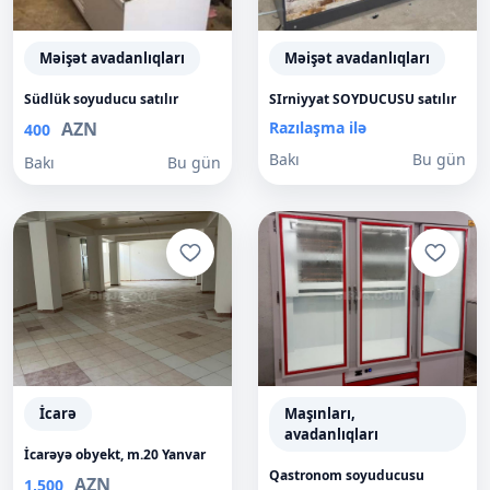
Məişət avadanlıqları
Məişət avadanlıqları
Südlük soyuducu satılır
SIrniyyat SOYDUCUSU satılır
AZN
Razılaşma ilə
400
Bakı
Bu gün
Bakı
Bu gün
İcarə
Maşınları,
avadanlıqları
İcarəyə obyekt, m.20 Yanvar
Qastronom soyuducusu
AZN
1,500