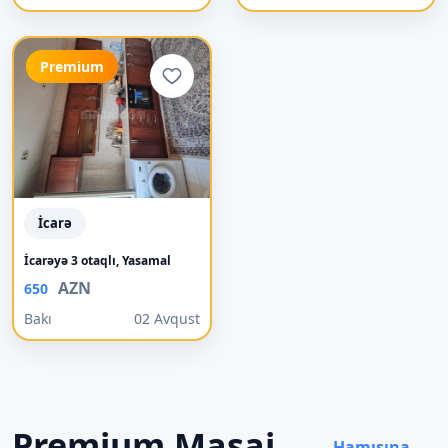
Premium
İcarə
İcarəyə 3 otaqlı, Yasamal
AZN
650
Bakı
02 Avqust
Premium Masaj
Hamısına