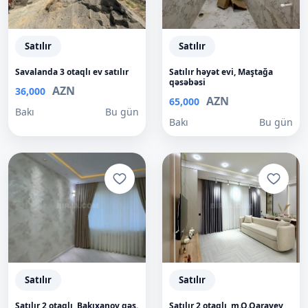
Satılır
Satılır
Savalanda 3 otaqlı ev satılır
Satılır həyət evi, Maştağa
qəsəbəsi
AZN
36,000
AZN
65,000
Bakı
Bu gün
Bakı
Bu gün
Satılır
Satılır
Satılır 2 otaqlı, Bakıxanov qəs.
Satılır 2 otaqlı, m.Q.Qarayev