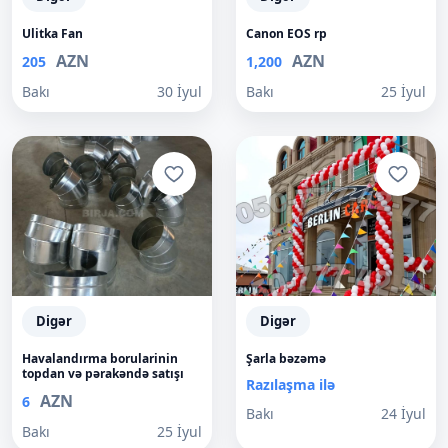
Ulitka Fan
Canon EOS rp
AZN
AZN
205
1,200
Bakı
30 İyul
Bakı
25 İyul
Digər
Digər
Havalandırma borularinin
Şarla bəzəmə
topdan və pərakəndə satışı
Razılaşma ilə
AZN
6
Bakı
24 İyul
Bakı
25 İyul