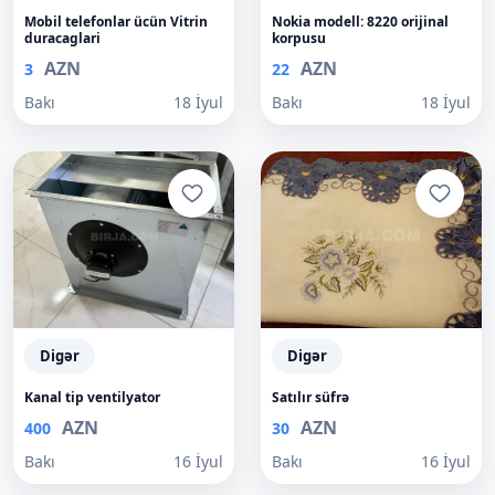
Mobil telefonlar ücün Vitrin
Nokia modell: 8220 orijinal
duracaglari
korpusu
AZN
AZN
3
22
Bakı
18 İyul
Bakı
18 İyul
Digər
Digər
Kanal tip ventilyator
Satılır süfrə
AZN
AZN
400
30
Bakı
16 İyul
Bakı
16 İyul