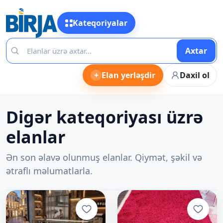
Kateqoriyalar
Axtar
+
Elan yerləşdir
Daxil ol
Digər kateqoriyası üzrə
elanlar
Ən son əlavə olunmuş elanlar. Qiymət, şəkil və
ətraflı məlumatlarla.