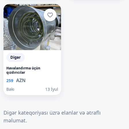
Digər
Havalandırma üçün
qızdırıcılar
AZN
259
Bakı
13 İyul
Digər kateqoriyası üzrə elanlar və ətraflı
məlumat.