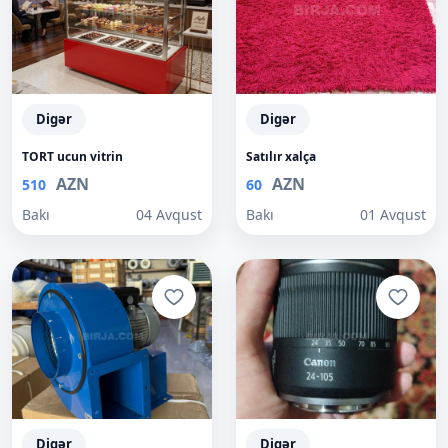
Digər
Digər
TORT ucun vitrin
Satılır xalça
AZN
AZN
510
60
Bakı
04 Avqust
Bakı
01 Avqust
Digər
Digər