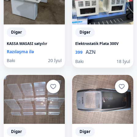
Digər
Digər
KASSA MASASI satyılır
Elektrostatik Plata 300V
Razılaşma ilə
AZN
399
Bakı
20 İyul
Bakı
18 İyul
Digər
Digər