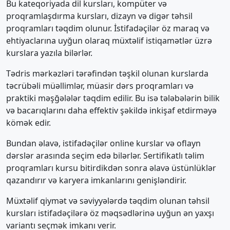
Bu kateqoriyada dil kursları, kompüter və
proqramlaşdırma kursları, dizayn və digər təhsil
proqramları təqdim olunur. İstifadəçilər öz maraq və
ehtiyaclarına uyğun olaraq müxtəlif istiqamətlər üzrə
kurslara yazıla bilərlər.
Tədris mərkəzləri tərəfindən təşkil olunan kurslarda
təcrübəli müəllimlər, müasir dərs proqramları və
praktiki məşğələlər təqdim edilir. Bu isə tələbələrin bilik
və bacarıqlarını daha effektiv şəkildə inkişaf etdirməyə
kömək edir.
Bundan əlavə, istifadəçilər online kurslar və oflayn
dərslər arasında seçim edə bilərlər. Sertifikatlı təlim
proqramları kursu bitirdikdən sonra əlavə üstünlüklər
qazandırır və karyera imkanlarını genişləndirir.
Müxtəlif qiymət və səviyyələrdə təqdim olunan təhsil
kursları istifadəçilərə öz məqsədlərinə uyğun ən yaxşı
variantı seçmək imkanı verir.