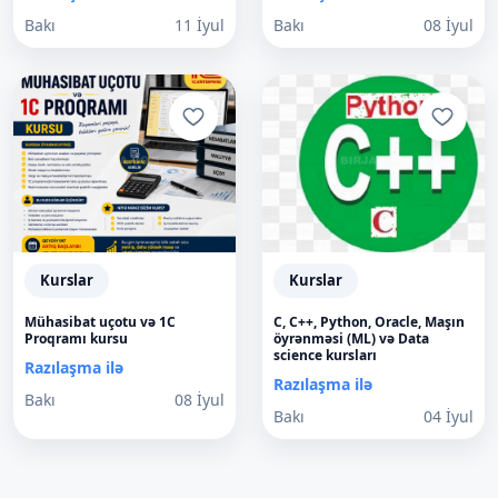
Bakı
11 İyul
Bakı
08 İyul
Kurslar
Kurslar
Mühasibat uçotu və 1C
C, C++, Python, Oracle, Maşın
Proqramı kursu
öyrənməsi (ML) və Data
science kursları
Razılaşma ilə
Razılaşma ilə
Bakı
08 İyul
Bakı
04 İyul