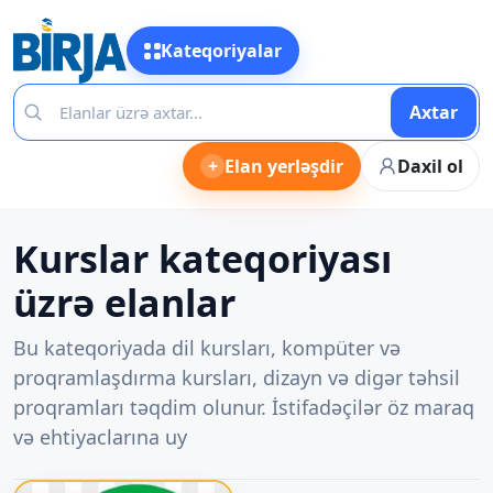
Kateqoriyalar
Axtar
+
Elan yerləşdir
Daxil ol
Kurslar kateqoriyası
üzrə elanlar
Bu kateqoriyada dil kursları, kompüter və
proqramlaşdırma kursları, dizayn və digər təhsil
proqramları təqdim olunur. İstifadəçilər öz maraq
və ehtiyaclarına uy