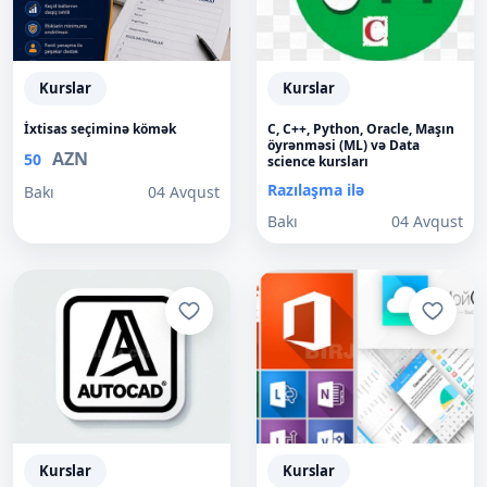
Kurslar
Kurslar
İxtisas seçiminə kömək
C, C++, Python, Oracle, Maşın
öyrənməsi (ML) və Data
AZN
50
science kursları
Razılaşma ilə
Bakı
04 Avqust
Bakı
04 Avqust
Kurslar
Kurslar