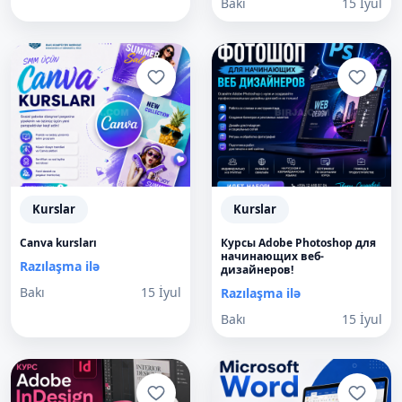
Bakı
15 İyul
Kurslar
Kurslar
Canva kursları
Курсы Adobe Photoshop для
начинающих веб-
Razılaşma ilə
дизайнеров!
Bakı
15 İyul
Razılaşma ilə
Bakı
15 İyul