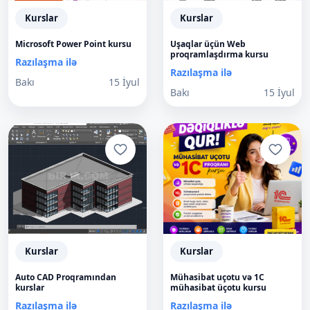
Kurslar
Kurslar
Microsoft Power Point kursu
Uşaqlar üçün Web
proqramlaşdırma kursu
Razılaşma ilə
Razılaşma ilə
Bakı
15 İyul
Bakı
15 İyul
Kurslar
Kurslar
Auto CAD Proqramından
Mühasibat uçotu və 1C
kurslar
mühasibat üçotu kursu
Razılaşma ilə
Razılaşma ilə