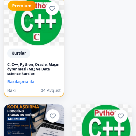
Premium
Kurslar
C, C++, Python, Oracle, Maşın
öyrənməsi (ML) və Data
science kursları
Razılaşma ilə
Bakı
04 Avqust