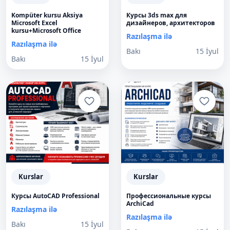
Kompüter kursu Aksiya
Курсы 3ds max для
Microsoft Excel
дизайнеров, архитекторов
kursu+Microsoft Office
Razılaşma ilə
Razılaşma ilə
Bakı
15 İyul
Bakı
15 İyul
Kurslar
Kurslar
Курсы AutoCAD Professional
Профессиональные курсы
ArchiCad
Razılaşma ilə
Razılaşma ilə
Bakı
15 İyul