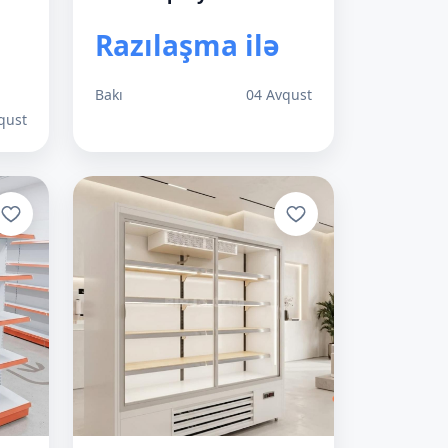
Razılaşma ilə
Bakı
04 Avqust
qust