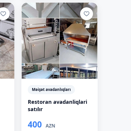
Məişət avadanlıqları
Restoran avadanliqlari
satılır
400
AZN