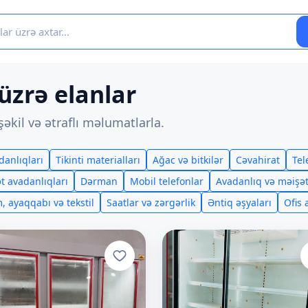
 üzrə elanlar
əkil və ətraflı məlumatlarla.
danlıqları
Tikinti materialları
Ağac və bitkilər
Cəvahirat
Tel
t avadanlıqları
Dərman
Mobil telefonlar
Avadanlıq və məişət
, ayaqqabı və tekstil
Saatlar və zərgərlik
Əntiq əşyaları
Ofis 