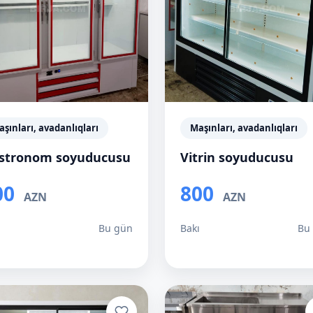
şınları, avadanlıqları
Maşınları, avadanlıqları
stronom soyuducusu
Vitrin soyuducusu
00
800
AZN
AZN
ı
Bu gün
Bakı
Bu