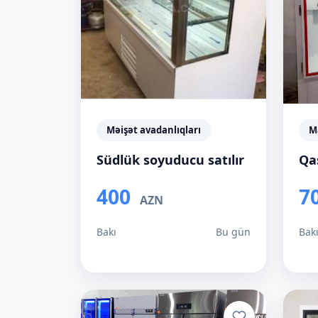
Məişət avadanlıqları
Ma
Südlük soyuducu satılır
Qa
400
7
AZN
Bakı
Bu gün
Bak