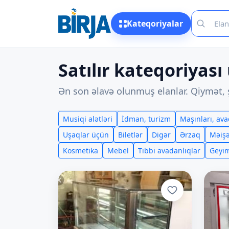
Kateqoriyalar
Satılır kateqoriyası
Ən son əlavə olunmuş elanlar. Qiymət, ş
Musiqi alətləri
İdman, turizm
Maşınları, ava
Uşaqlar üçün
Biletlər
Digər
Ərzaq
Məişə
Kosmetika
Mebel
Tibbi avadanlıqlar
Geyim