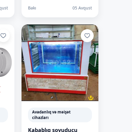
qust
Bakı
05 Avqust
Avadanlıq və məişət
cihazları
Kabablıq soyuducu