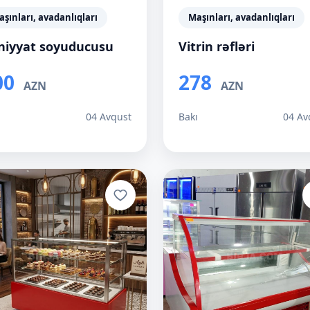
şınları, avadanlıqları
Maşınları, avadanlıqları
rniyyat soyuducusu
Vitrin rəfləri
00
278
AZN
AZN
ı
04 Avqust
Bakı
04 Av