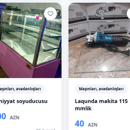
şınları, avadanlıqları
Maşınları, avadanlıqları
rniyyat soyuducusu
Laqunda makita 115
mmlik
00
AZN
40
AZN