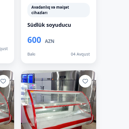
Avadanlıq və məişət
cihazları
Südlük soyuducu
600
AZN
qust
Bakı
04 Avqust