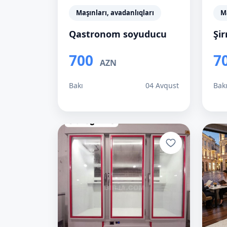
Maşınları, avadanlıqları
Ma
Qastronom soyuducu
Şi
700
7
AZN
Bakı
04 Avqust
Bak