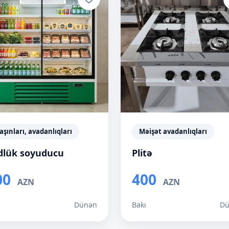
şınları, avadanlıqları
Məişət avadanlıqları
dlük soyuducu
Plitə
00
400
AZN
AZN
ı
Dünən
Bakı
Dü