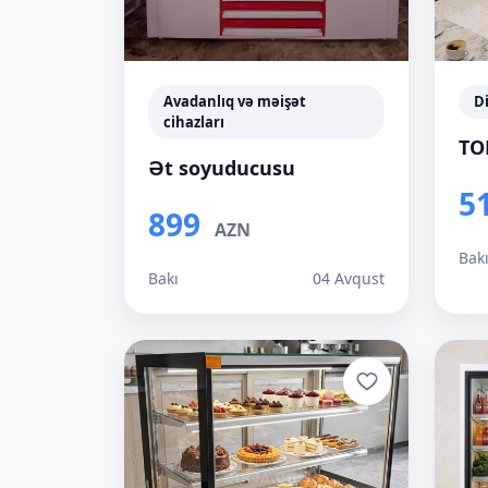
Avadanlıq və məişət
D
cihazları
TO
Ət soyuducusu
5
899
AZN
Bak
Bakı
04 Avqust