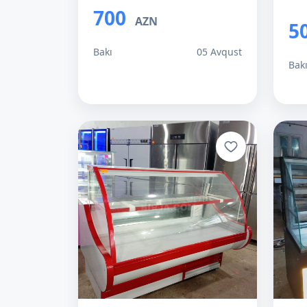
700
AZN
5
Bakı
05 Avqust
Bak