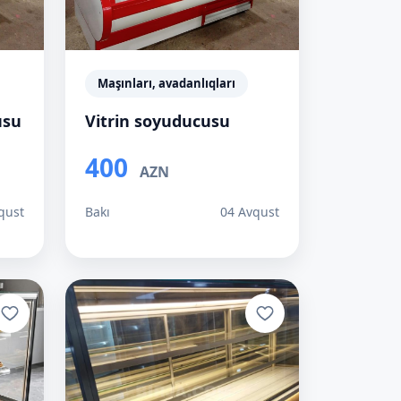
Maşınları, avadanlıqları
usu
Vitrin soyuducusu
400
AZN
qust
Bakı
04 Avqust