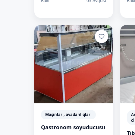
Bakı
05 Avqust
Bak
Maşınları, avadanlıqları
A
ci
Qastronom soyuducusu
Tib