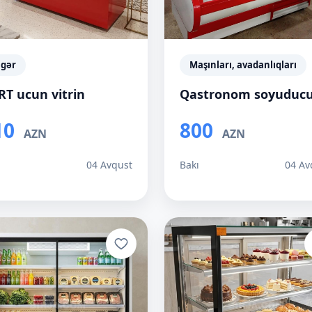
igər
Maşınları, avadanlıqları
RT ucun vitrin
Qastronom soyuduc
10
800
AZN
AZN
ı
04 Avqust
Bakı
04 Av