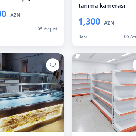
tanıma kamerası
00
AZN
1,300
AZN
ı
05 Avqust
Bakı
05 Av