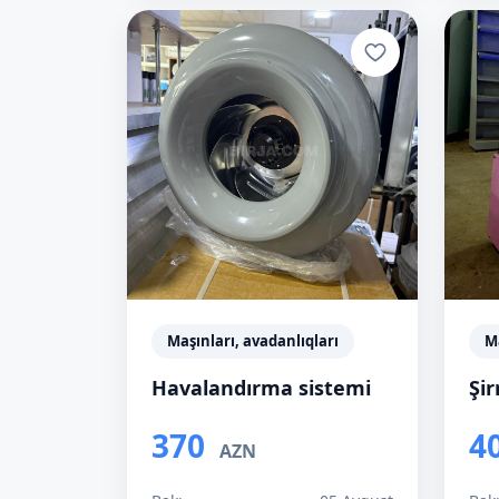
Maşınları, avadanlıqları
Ma
Havalandırma sistemi
Şi
370
4
AZN