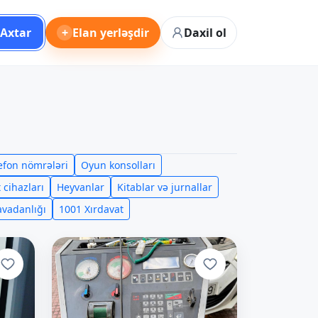
Axtar
+
Elan yerləşdir
Daxil ol
efon nömrələri
Oyun konsolları
 cihazları
Heyvanlar
Kitablar və jurnallar
avadanlığı
1001 Xırdavat