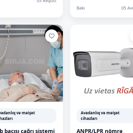
ı
05 Avqust
Bakı
05 Av
vadanlıq və məişət
Avadanlıq və məişət
hazları
cihazları
b bacısı çağrı sistemi
ANPR/LPR nömrə