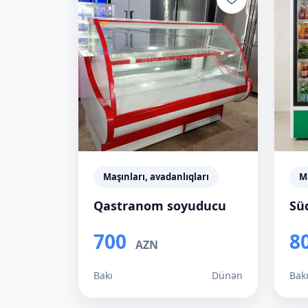
Maşınları, avadanlıqları
Ma
Qastranom soyuducu
Sü
700
8
AZN
Bakı
Dünən
Bak