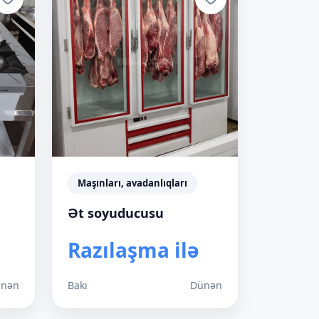
Maşınları, avadanlıqları
Ət soyuducusu
Razılaşma ilə
nən
Bakı
Dünən