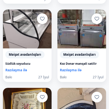
Məişət avadanlıqları
Məişət avadanlıqları
Südlük soyuducu
Koz Donər manqali satilir
Razılaşma ilə
Razılaşma ilə
Bakı
27 İyul
Bakı
27 İyul