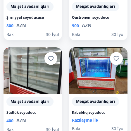
Məişət avadanlıqları
Məişət avadanlıqları
Şirniyyat soyuducusu
Qastronom soyuducu
AZN
AZN
800
900
Bakı
30 İyul
Bakı
30 İyul
Məişət avadanlıqları
Məişət avadanlıqları
Südlük soyuducu
Kabablıq soyuducu
AZN
Razılaşma ilə
400
Bakı
30 İyul
Bakı
30 İyul