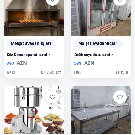
Məişət avadanlıqları
Məişət avadanlıqları
Köz Dönər aparatı satılır
Ətlik soyuducu satılır
AZN
AZN
380
588
Bakı
01 Avqust
Bakı
31 İyul