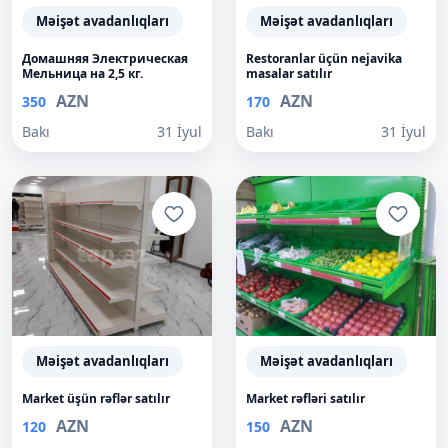
Məişət avadanlıqları
Məişət avadanlıqları
Домашняя Электрическая
Restoranlar üçün nejavika
Мельница на 2,5 кг.
masalar satılır
AZN
AZN
350
170
Bakı
31 İyul
Bakı
31 İyul
Məişət avadanlıqları
Məişət avadanlıqları
Market üşün rəflər satılır
Market rəfləri satılır
AZN
AZN
120
150