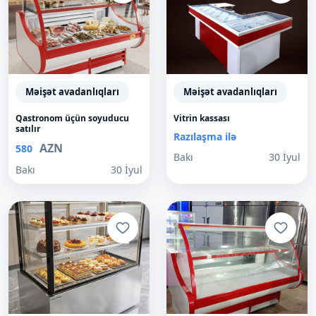
Məişət avadanlıqları
Məişət avadanlıqları
Qastronom üçün soyuducu
Vitrin kassası
satılır
Razılaşma ilə
AZN
580
Bakı
30 İyul
Bakı
30 İyul