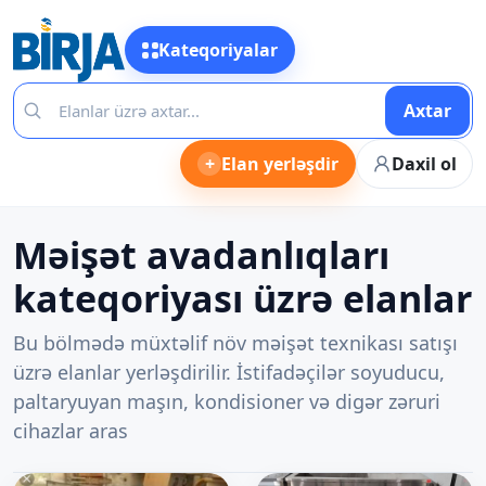
Kateqoriyalar
Axtar
+
Elan yerləşdir
Daxil ol
Məişət avadanlıqları
kateqoriyası üzrə elanlar
Bu bölmədə müxtəlif növ məişət texnikası satışı
üzrə elanlar yerləşdirilir. İstifadəçilər soyuducu,
paltaryuyan maşın, kondisioner və digər zəruri
cihazlar aras