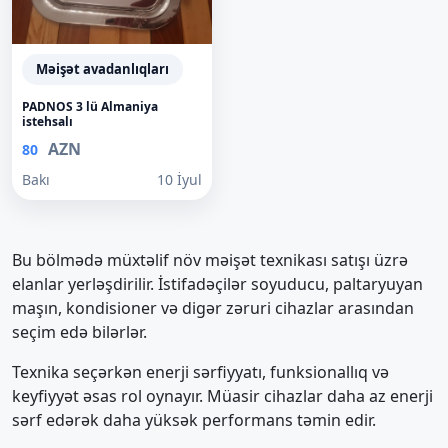
Məişət avadanlıqları
PADNOS 3 lü Almaniya
istehsalı
AZN
80
Bakı
10 İyul
Bu bölmədə müxtəlif növ məişət texnikası satışı üzrə
elanlar yerləşdirilir. İstifadəçilər soyuducu, paltaryuyan
maşın, kondisioner və digər zəruri cihazlar arasından
seçim edə bilərlər.
Texnika seçərkən enerji sərfiyyatı, funksionallıq və
keyfiyyət əsas rol oynayır. Müasir cihazlar daha az enerji
sərf edərək daha yüksək performans təmin edir.