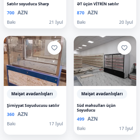
Satılır soyuducu Sharp
ƏT üçün VİTRİN satılır
AZN
AZN
700
870
Bakı
21 İyul
Bakı
20 İyul
Məişət avadanlıqları
Məişət avadanlıqları
Şirniyyat Soyuducusu satılır
Süd məhsulları üçün
Soyuducu
AZN
360
AZN
499
Bakı
17 İyul
Bakı
17 İyul