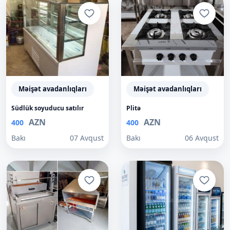
Məişət avadanlıqları
Məişət avadanlıqları
Südlük soyuducu satılır
Plitə
AZN
AZN
400
400
Bakı
07 Avqust
Bakı
06 Avqust