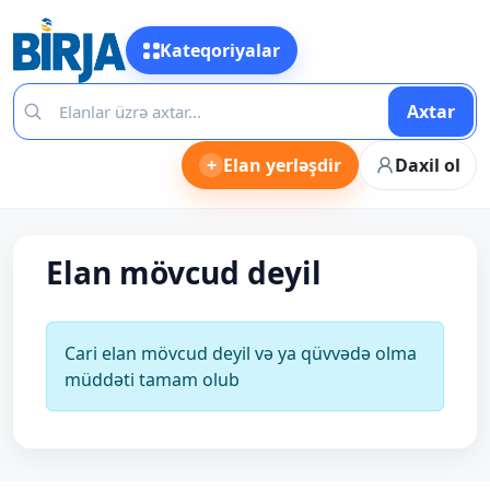
Kateqoriyalar
Axtar
+
Elan yerləşdir
Daxil ol
Elan mövcud deyil
Cari elan mövcud deyil və ya qüvvədə olma
müddəti tamam olub