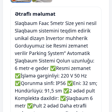
Ətraflı məlumat
Slaqbaum Faac 5metr Size yeni nesil
Slaqbaum sistemini teqdim edirik
unikal dizayn Invertor muhherik
Gorduyumuz ise Resmi zemanet
verilir Parking System” Avtomatik
Şlaqbaum Sistemi Qolun uzunluğu:
6 metr-e geder ✅Resmi zemanet
✅İşləmə gərginliyi: 220 V 50 Hz
✅Qorunma sinfi: IP56 ✅Eni: 32 sm;
Hündürlüyü: 91,5 sm ✅2 ədəd pult
Komplektə daxildir: ✅Şlaqbaum 6
metr ✅Pult 2 ədəd Daha etrafli