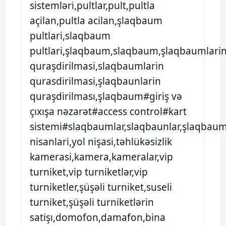
sistemləri,pultlar,pult,pultla
açilan,pultla acilan,şlaqbaum
pultlari,slaqbaum
pultlari,şlaqbaum,slaqbaum,şlaqbaumlari
quraşdirilmasi,slaqbaumlarin
qurasdirilmasi,şlaqbaunlarin
quraşdirilması,şlaqbaum#giriş və
çıxışa nəzarət#access control#kart
sistemi#slaqbaumlar,slaqbaunlar,şlaqbauml
nisanlari,yol nişasi,təhlükəsizlik
kamerasi,kamera,kameralar,vip
turniket,vip turniketlər,vip
turniketler,şüşəli turniket,suseli
turniket,şüşəli turniketlərin
satişı,domofon,damafon,bina