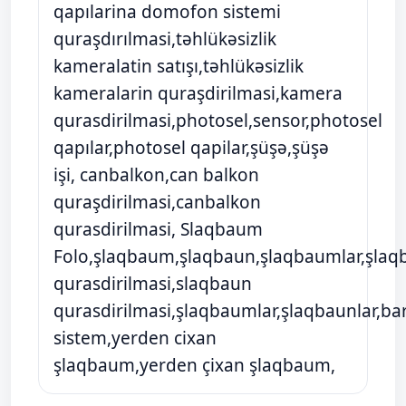
qapılarina domofon sistemi
quraşdırılmasi,təhlükəsizlik
kameralatin satışı,təhlükəsizlik
kameralarin quraşdirilmasi,kamera
qurasdirilmasi,photosel,sensor,photosel
qapılar,photosel qapilar,şüşə,şüşə
işi, canbalkon,can balkon
quraşdirilmasi,canbalkon
qurasdirilmasi, Slaqbaum
Folo,şlaqbaum,şlaqbaun,şlaqbaumlar,şlaq
qurasdirilmasi,slaqbaun
qurasdirilmasi,şlaqbaumlar,şlaqbaunlar,ba
sistem,yerden cixan
şlaqbaum,yerden çixan şlaqbaum,