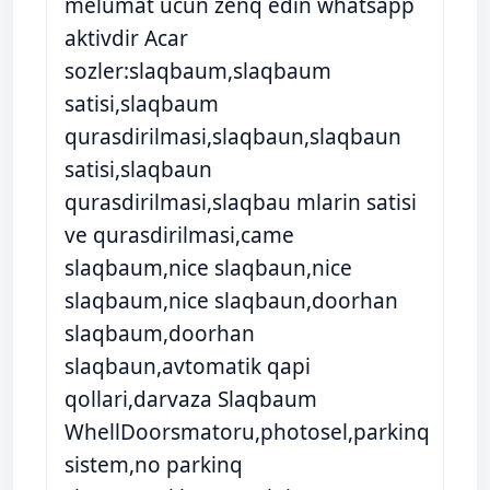
melumat ucun zenq edin whatsapp
aktivdir Acar
sozler:slaqbaum,slaqbaum
satisi,slaqbaum
qurasdirilmasi,slaqbaun,slaqbaun
satisi,slaqbaun
qurasdirilmasi,slaqbau mlarin satisi
ve qurasdirilmasi,came
slaqbaum,nice slaqbaun,nice
slaqbaum,nice slaqbaun,doorhan
slaqbaum,doorhan
slaqbaun,avtomatik qapi
qollari,darvaza Slaqbaum
WhellDoorsmatoru,photosel,parkinq
sistem,no parkinq