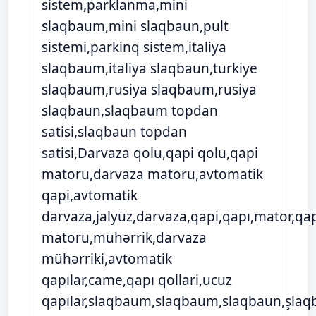
sistem,parklanma,mini
slaqbaum,mini slaqbaun,pult
sistemi,parkinq sistem,italiya
slaqbaum,italiya slaqbaun,turkiye
slaqbaum,rusiya slaqbaum,rusiya
slaqbaun,slaqbaum topdan
satisi,slaqbaun topdan
satisi,Darvaza qolu,qapi qolu,qapi
matoru,darvaza matoru,avtomatik
qapi,avtomatik
darvaza,jalyüz,darvaza,qapi,qapı,mator,qa
matoru,mühərrik,darvaza
mühərriki,avtomatik
qapılar,came,qapı qollari,ucuz
qapılar,slaqbaum,slaqbaum,slaqbaun,şlaq