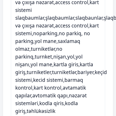
və çıxışa nəzarət,access control,kart
sistemi
slaqbaumlar,şlaqbaumlar,slaqbaunlar,şlaqba
və çıxışa nəzarət,access control,kart
sistemi,noparking,no parkiq, no
parking,yol mane,saxlamaq
olmaz,turniketlər,no
parkinq,turnket,nişan,yol,yol
nişanı,yol mane,kartla giris,kartla
giriş,turniketler,turniketlər,bariyer,keçid
sistemi,kecid sistemi,barmaq
kontrol,kart kontrol,avtamatik
qapılar,avtomatik qapı,nəzarət
sistemləri,kodla qiris,kodla
giriş,təhlükəsizlik