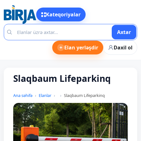
Kateqoriyalar
Axtar
+
Elan yerləşdir
Daxil ol
Slaqbaum Lifeparkinq
Ana səhifə
Elanlar
Slaqbaum Lifeparkinq