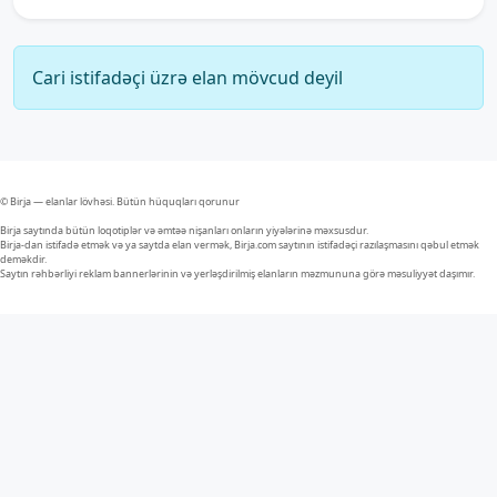
Cari istifadəçi üzrə elan mövcud deyil
© Birja — elanlar lövhəsi. Bütün hüquqları qorunur
Birja saytında bütün loqotiplər və əmtəə nişanları onların yiyələrinə məxsusdur.
Birja-dan istifadə etmək və ya saytda elan vermək, Birja.com saytının istifadəçi razılaşmasını qəbul etmək
deməkdir.
Saytın rəhbərliyi reklam bannerlərinin və yerləşdirilmiş elanların məzmununa görə məsuliyyət daşımır.