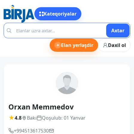
Kateqoriyalar
Axtar
+
Elan yerləşdir
Daxil ol
Orxan Memmedov
★
4.8
Bakı
Qoşulub: 01 Yanvar
+994513617530