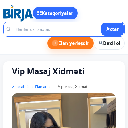
Kateqoriyalar
Axtar
+
Elan yerləşdir
Daxil ol
Vip Masaj Xidməti
Ana səhifə
Elanlar
Vip Masaj Xidməti