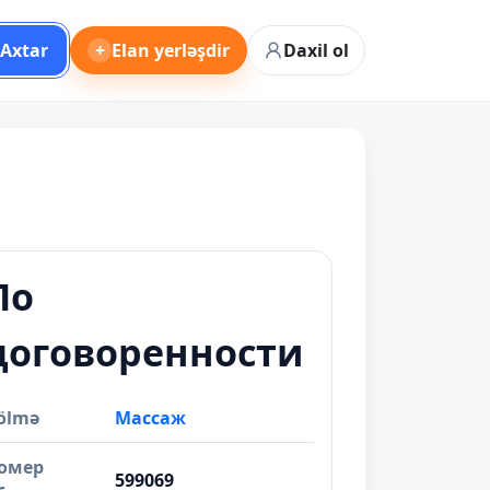
Axtar
+
Elan yerləşdir
Daxil ol
По
договоренности
ölmə
Массаж
омер
599069