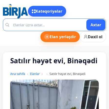
Kateqoriyalar
Axtar
+
Elan yerləşdir
Daxil ol
Satılır həyət evi, Binəqədi
Ana səhifə
Elanlar
Satılır həyət evi, Binəqədi