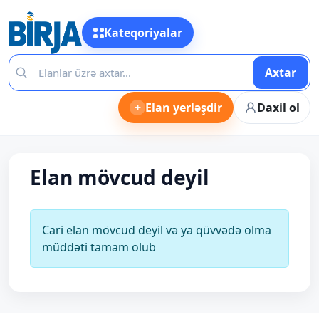
Kateqoriyalar
Axtar
+
Elan yerləşdir
Daxil ol
Elan mövcud deyil
Cari elan mövcud deyil və ya qüvvədə olma
müddəti tamam olub