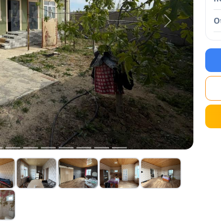
O
Next