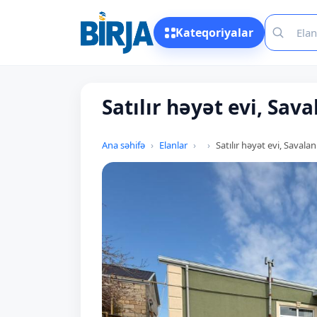
Kateqoriyalar
Satılır həyət evi, Sava
Ana səhifə
Elanlar
Satılır həyət evi, Savalan