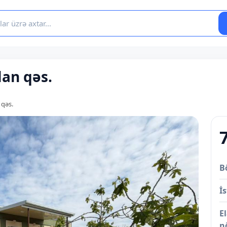
lan qəs.
 qəs.
B
İs
E
n