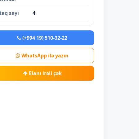
taq sayı
4
(+994 19) 510-32-22
WhatsApp ilə yazın
Elanı irəli çək