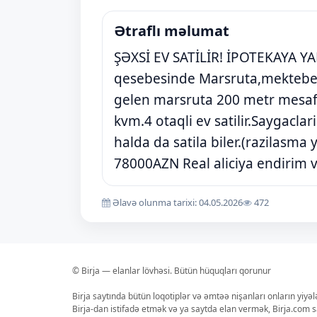
Ətraflı məlumat
ŞƏXSİ EV SATİLİR! İPOTEKAYA Y
qesebesinde Marsruta,mektebe,
gelen marsruta 200 metr mesafe
kvm.4 otaqli ev satilir.Saygaclari 
halda da satila biler.(razilasma
78000AZN Real aliciya endirim v
Əlavə olunma tarixi: 04.05.2026
472
© Birja — elanlar lövhəsi. Bütün hüquqları qorunur
Birja saytında bütün loqotiplər və əmtəə nişanları onların yiyə
Birja-dan istifadə etmək və ya saytda elan vermək, Birja.com s