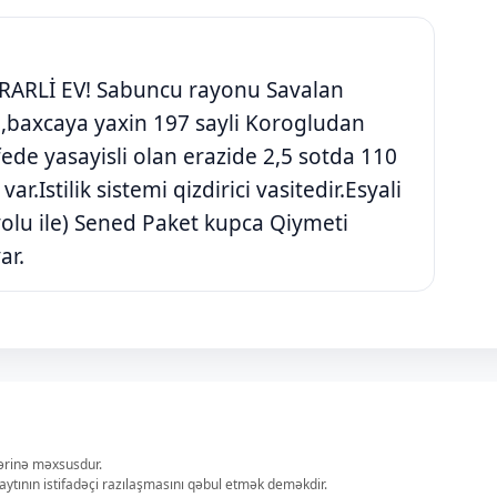
ARARLİ EV! Sabuncu rayonu Savalan
baxcaya yaxin 197 sayli Korogludan
de yasayisli olan erazide 2,5 sotda 110
var.Istilik sistemi qizdirici vasitedir.Esyali
 yolu ile) Sened Paket kupca Qiymeti
ar.
lərinə məxsusdur.
aytının istifadəçi razılaşmasını qəbul etmək deməkdir.