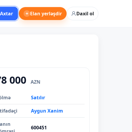
Axtar
+
Elan yerləşdir
Daxil ol
78 000
AZN
ölmə
Satılır
tifadəçi
Aygun Xanim
lanın
600451
ömrəsi