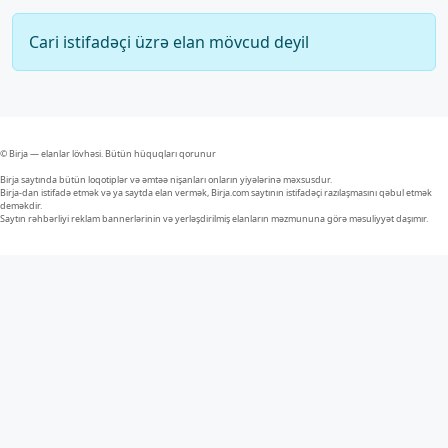
Cari istifadəçi üzrə elan mövcud deyil
© Birja — elanlar lövhəsi. Bütün hüquqları qorunur
Birja saytında bütün loqotiplər və əmtəə nişanları onların yiyələrinə məxsusdur.
Birja-dan istifadə etmək və ya saytda elan vermək, Birja.com saytının istifadəçi razılaşmasını qəbul etmək
deməkdir.
Saytın rəhbərliyi reklam bannerlərinin və yerləşdirilmiş elanların məzmununa görə məsuliyyət daşımır.