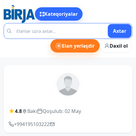
Kateqoriyalar
Axtar
+
Elan yerləşdir
Daxil ol
★
4.8
Bakı
Qoşulub: 02 May
+994195103222