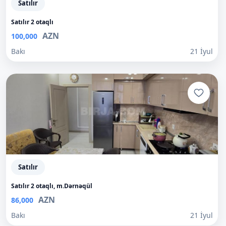
Satılır
Satılır 2 otaqlı
AZN
100,000
Bakı
21 İyul
Satılır
Satılır 2 otaqlı, m.Dərnəqül
AZN
86,000
Bakı
21 İyul