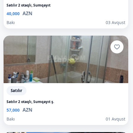
Satılır 2 otaqlı, Sumqayıt
AZN
40,000
Bakı
03 Avqust
Satılır
Satılır 2 otaqlı, Sumqayıt ş.
AZN
57,000
Bakı
01 Avqust