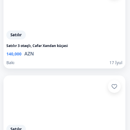
Satılır
Satılır 3 otaqlı, Cəfər Xəndan küçəsi
AZN
140,000
Bakı
17 İyul
Satılır