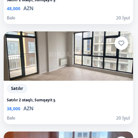
AZN
48,000
Bakı
20 İyul
Satılır
Satılır 2 otaqlı, Sumqayit ş.
AZN
38,000
Bakı
20 İyul