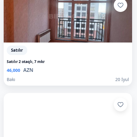
Satılır
Satılır 2 otaqlı, 7 mkr
AZN
46,000
Bakı
20 İyul