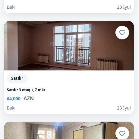
Bakı
23 İyul
Satılır
Satılır 3 otaqlı, 7 mkr
AZN
64,000
Bakı
23 İyul