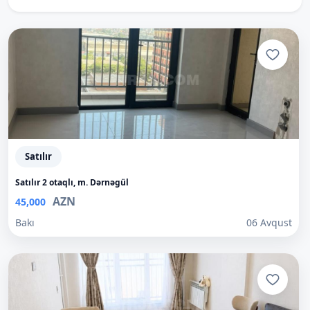
Satılır
Satılır 2 otaqlı, m. Dərnəgül
AZN
45,000
Bakı
06 Avqust