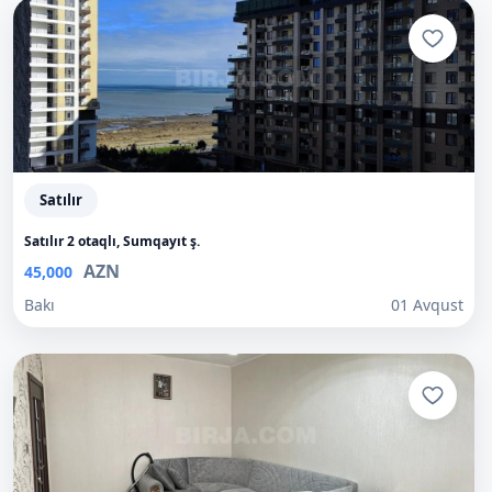
Satılır
Satılır 2 otaqlı, Sumqayıt ş.
AZN
45,000
Bakı
01 Avqust