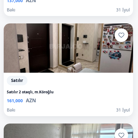
AZN
137,000
Bakı
31 İyul
Satılır
Satılır 2 otaqlı, m.Köroğlu
AZN
161,000
Bakı
31 İyul