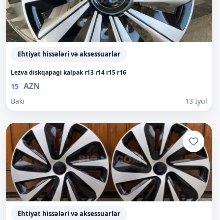
Ehtiyat hissələri və aksessuarlar
Lezva diskqapagi kalpak r13 r14 r15 r16
AZN
15
Bakı
13 İyul
Ehtiyat hissələri və aksessuarlar