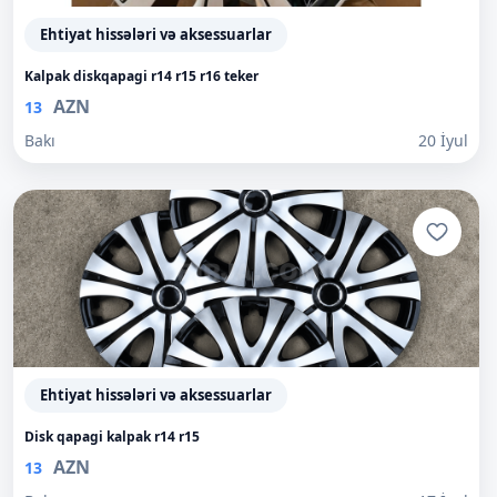
Ehtiyat hissələri və aksessuarlar
Kalpak diskqapagi r14 r15 r16 teker
AZN
13
Bakı
20 İyul
Ehtiyat hissələri və aksessuarlar
Disk qapagi kalpak r14 r15
AZN
13