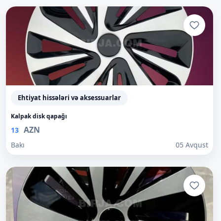
Ehtiyat hissələri və aksessuarlar
Kalpak disk qapağı
AZN
13
Bakı
05 Avqust