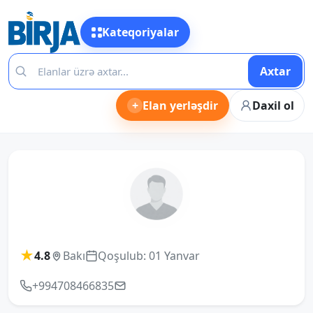
Kateqoriyalar
Axtar
+
Elan yerləşdir
Daxil ol
★
4.8
Bakı
Qoşulub: 01 Yanvar
+994708466835