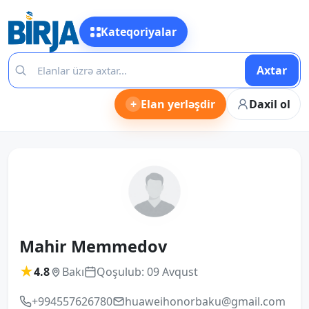
Kateqoriyalar
Axtar
+
Elan yerləşdir
Daxil ol
Mahir Memmedov
★
4.8
Bakı
Qoşulub: 09 Avqust
+994557626780
huaweihonorbaku@gmail.com