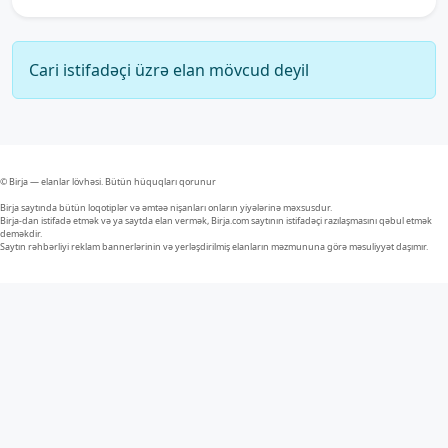
Cari istifadəçi üzrə elan mövcud deyil
© Birja — elanlar lövhəsi. Bütün hüquqları qorunur
Birja saytında bütün loqotiplər və əmtəə nişanları onların yiyələrinə məxsusdur.
Birja-dan istifadə etmək və ya saytda elan vermək, Birja.com saytının istifadəçi razılaşmasını qəbul etmək
deməkdir.
Saytın rəhbərliyi reklam bannerlərinin və yerləşdirilmiş elanların məzmununa görə məsuliyyət daşımır.