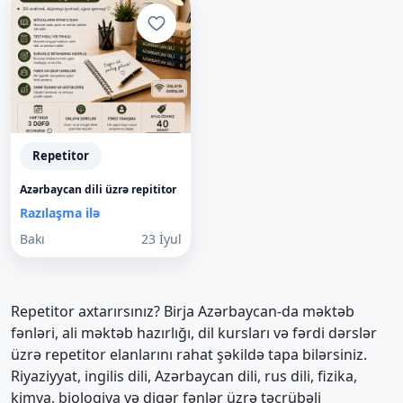
Repetitor
Azərbaycan dili üzrə repititor
Razılaşma ilə
Bakı
23 İyul
Repetitor axtarırsınız? Birja Azərbaycan-da məktəb
fənləri, ali məktəb hazırlığı, dil kursları və fərdi dərslər
üzrə repetitor elanlarını rahat şəkildə tapa bilərsiniz.
Riyaziyyat, ingilis dili, Azərbaycan dili, rus dili, fizika,
kimya, biologiya və digər fənlər üzrə təcrübəli