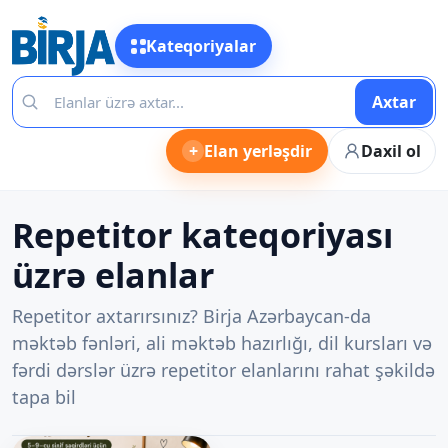
Kateqoriyalar
Axtar
+
Elan yerləşdir
Daxil ol
Repetitor kateqoriyası
üzrə elanlar
Repetitor axtarırsınız? Birja Azərbaycan-da
məktəb fənləri, ali məktəb hazırlığı, dil kursları və
fərdi dərslər üzrə repetitor elanlarını rahat şəkildə
tapa bil