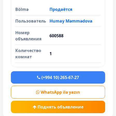
Bölmə
Продаётся
Пользователь
Humay Məmmədova
Номер
600588
объявления
Количество
1
комнат
(+994 10) 265-67-27
WhatsApp ilə yazın
Поднять объявление