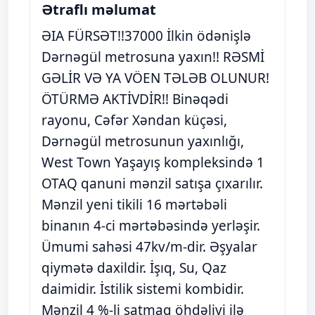
Ətraflı məlumat
ƏIA FÜRSƏT!!37000 İlkin ödənişlə
Dərnəgül metrosuna yaxın!! RƏSMİ
GƏLİR VƏ YA VÖEN TƏLƏB OLUNUR!
ÖTÜRMƏ AKTİVDİR!! Binəqədi
rayonu, Cəfər Xəndan küçəsi,
Dərnəgül metrosunun yaxınlığı,
West Town Yaşayış kompleksində 1
OTAQ qanuni mənzil satışa çıxarılır.
Mənzil yeni tikili 16 mərtəbəli
binanın 4-ci mərtəbəsində yerləşir.
Ümumi sahəsi 47kv/m-dir. Əşyalar
qiymətə daxildir. İşıq, Su, Qaz
daimidir. İstilik sistemi kombidir.
Mənzil 4 %-li satmaq öhdəliyi ilə