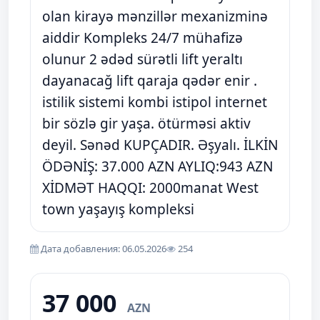
olan kirayə mənzillər mexanizminə
aiddir Kompleks 24/7 mühafizə
olunur 2 ədəd sürətli lift yeraltı
dayanacağ lift qaraja qədər enir .
istilik sistemi kombi istipol internet
bir sözlə gir yaşa. ötürməsi aktiv
deyil. Sənəd KUPÇADIR. Əşyalı. İLKİN
ÖDƏNİŞ: 37.000 AZN AYLIQ:943 AZN
XİDMƏT HAQQI: 2000manat West
town yaşayış kompleksi
Дата добавления: 06.05.2026
254
37 000
AZN