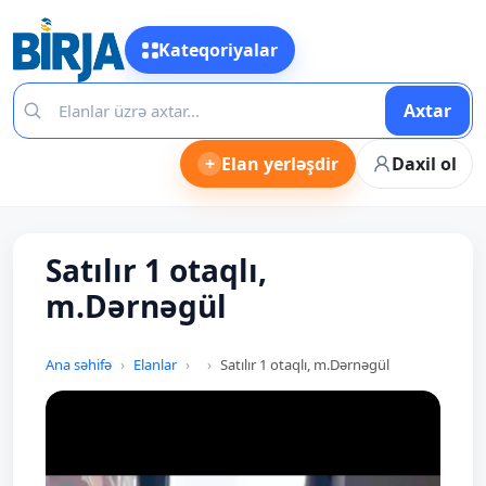
Kateqoriyalar
Axtar
+
Elan yerləşdir
Daxil ol
Satılır 1 otaqlı,
m.Dərnəgül
Ana səhifə
Elanlar
Satılır 1 otaqlı, m.Dərnəgül