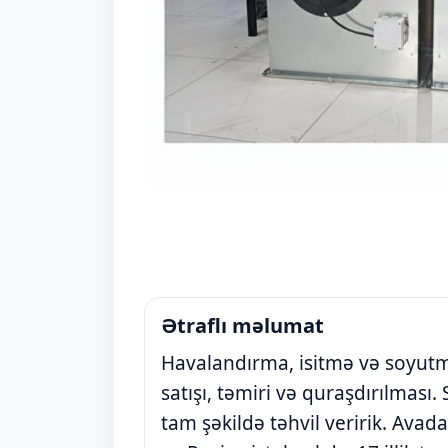
Ətraflı məlumat
Havalandırma, isitmə və soyut
satışı, təmiri və quraşdırılması. 
tam şəkildə təhvil veririk. Avad