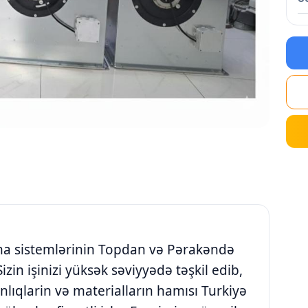
ma sistemlərinin Topdan və Pərakəndə
Sizin işinizi yüksək səviyyədə təşkil edib,
anlıqlarin və materialların hamısı Turkiyə