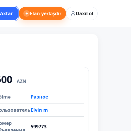
Axtar
+
Elan yerləşdir
Daxil ol
500
AZN
ölmə
Разное
ользователь
Elvin m
омер
599773
бъявления