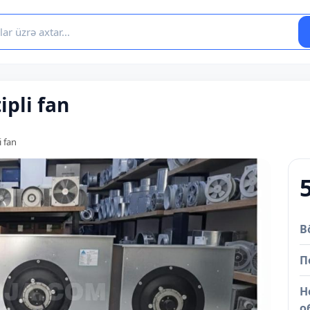
pli fan
i fan
B
П
Н
о