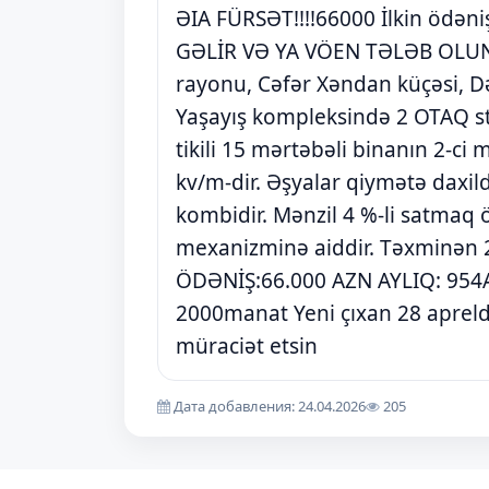
ƏIA FÜRSƏT!!!!66000 İlkin ödən
GƏLİR VƏ YA VÖEN TƏLƏB OLUN
rayonu, Cəfər Xəndan küçəsi, 
Yaşayış kompleksində 2 OTAQ stud
tikili 15 mərtəbəli binanın 2-ci
kv/m-dir. Əşyalar qiymətə daxildir
kombidir. Mənzil 4 %-li satmaq ö
mexanizminə aiddir. Təxminən 2
ÖDƏNİŞ:66.000 AZN AYLIQ: 95
2000manat Yeni çıxan 28 apreld
müraciət etsin
Дата добавления: 24.04.2026
205