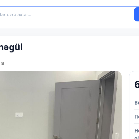
rnəgül
gül
B
П
Н
о