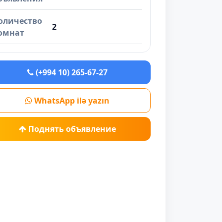
оличество
2
омнат
(+994 10) 265-67-27
WhatsApp ilə yazın
Поднять объявление