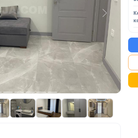
К
Next
к