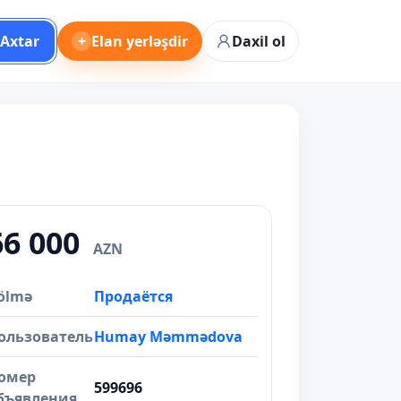
Axtar
+
Elan yerləşdir
Daxil ol
66 000
AZN
ölmə
Продаётся
ользователь
Humay Məmmədova
омер
599696
бъявления