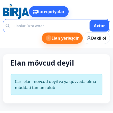
Kateqoriyalar
Axtar
+
Elan yerləşdir
Daxil ol
Elan mövcud deyil
Cari elan mövcud deyil və ya qüvvədə olma
müddəti tamam olub