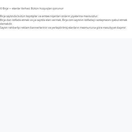
© Birja — elanlar lövhəsi. Bütün hüquqları qorunur
Birja saytında bütün loqotiplər və əmtəə nişanları onların yiyələrinə məxsusdur.
Birja-dan istifadə etmək və ya saytda elan vermək, Birja.com saytının istifadəçi razılaşmasını qəbul etmək
deməkdir.
Saytın rəhbərliyi reklam bannerlərinin və yerləşdirilmiş elanların məzmununa görə məsuliyyət daşımır.