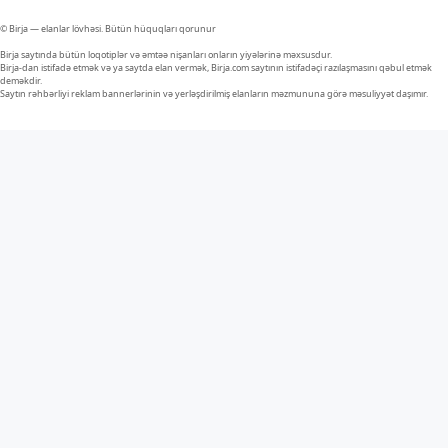
© Birja — elanlar lövhəsi. Bütün hüquqları qorunur
Birja saytında bütün loqotiplər və əmtəə nişanları onların yiyələrinə məxsusdur.
Birja-dan istifadə etmək və ya saytda elan vermək, Birja.com saytının istifadəçi razılaşmasını qəbul etmək
deməkdir.
Saytın rəhbərliyi reklam bannerlərinin və yerləşdirilmiş elanların məzmununa görə məsuliyyət daşımır.