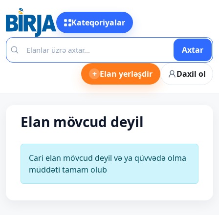
Kateqoriyalar
Axtar
+
Elan yerləşdir
Daxil ol
Elan mövcud deyil
Cari elan mövcud deyil və ya qüvvədə olma
müddəti tamam olub