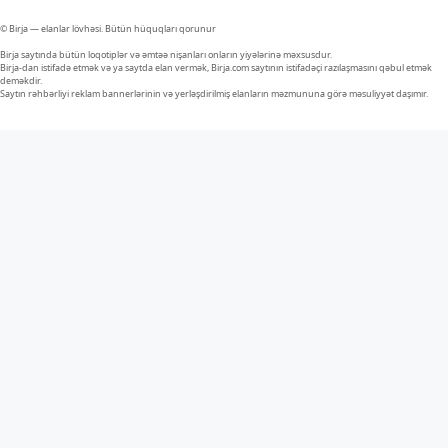
© Birja — elanlar lövhəsi. Bütün hüquqları qorunur
Birja saytında bütün loqotiplər və əmtəə nişanları onların yiyələrinə məxsusdur.
Birja-dan istifadə etmək və ya saytda elan vermək, Birja.com saytının istifadəçi razılaşmasını qəbul etmək
deməkdir.
Saytın rəhbərliyi reklam bannerlərinin və yerləşdirilmiş elanların məzmununa görə məsuliyyət daşımır.