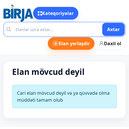
Kateqoriyalar
Axtar
+
Elan yerləşdir
Daxil ol
Elan mövcud deyil
Cari elan mövcud deyil və ya qüvvədə olma
müddəti tamam olub