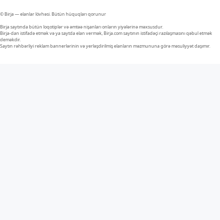
© Birja — elanlar lövhəsi. Bütün hüquqları qorunur
Birja saytında bütün loqotiplər və əmtəə nişanları onların yiyələrinə məxsusdur.
Birja-dan istifadə etmək və ya saytda elan vermək, Birja.com saytının istifadəçi razılaşmasını qəbul etmək
deməkdir.
Saytın rəhbərliyi reklam bannerlərinin və yerləşdirilmiş elanların məzmununa görə məsuliyyət daşımır.