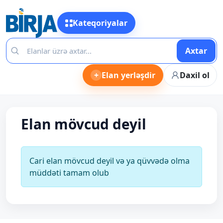
Kateqoriyalar
Axtar
+
Elan yerləşdir
Daxil ol
Elan mövcud deyil
Cari elan mövcud deyil və ya qüvvədə olma
müddəti tamam olub