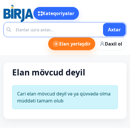
Kateqoriyalar
Axtar
+
Elan yerləşdir
Daxil ol
Elan mövcud deyil
Cari elan mövcud deyil və ya qüvvədə olma
müddəti tamam olub