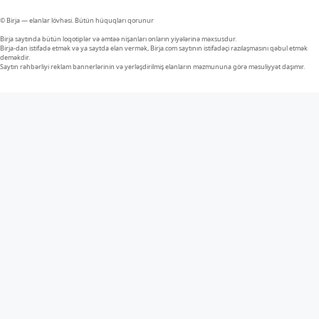
© Birja — elanlar lövhəsi. Bütün hüquqları qorunur
Birja saytında bütün loqotiplər və əmtəə nişanları onların yiyələrinə məxsusdur.
Birja-dan istifadə etmək və ya saytda elan vermək, Birja.com saytının istifadəçi razılaşmasını qəbul etmək
deməkdir.
Saytın rəhbərliyi reklam bannerlərinin və yerləşdirilmiş elanların məzmununa görə məsuliyyət daşımır.