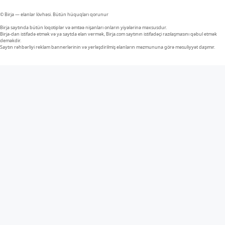
© Birja — elanlar lövhəsi. Bütün hüquqları qorunur
Birja saytında bütün loqotiplər və əmtəə nişanları onların yiyələrinə məxsusdur.
Birja-dan istifadə etmək və ya saytda elan vermək, Birja.com saytının istifadəçi razılaşmasını qəbul etmək
deməkdir.
Saytın rəhbərliyi reklam bannerlərinin və yerləşdirilmiş elanların məzmununa görə məsuliyyət daşımır.