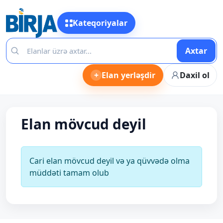
Kateqoriyalar
Axtar
+
Elan yerləşdir
Daxil ol
Elan mövcud deyil
Cari elan mövcud deyil və ya qüvvədə olma
müddəti tamam olub