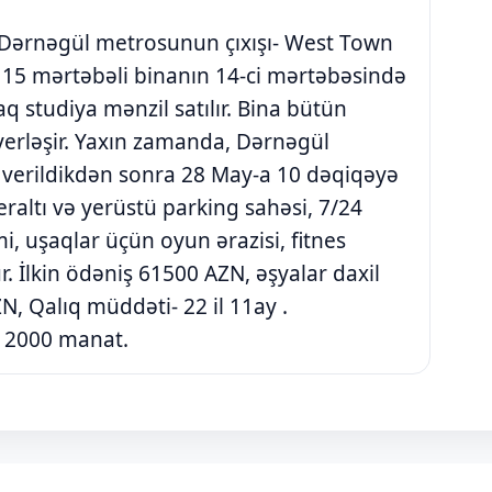
 Dərnəgül metrosunun çıxışı- West Town
i 15 mərtəbəli binanın 14-ci mərtəbəsində
 studiya mənzil satılır. Bina bütün
 yerləşir. Yaxın zamanda, Dərnəgül
 verildikdən sonra 28 May-a 10 dəqiqəyə
ltı və yerüstü parking sahəsi, 7/24
i, uşaqlar üçün oyun ərazisi, fitnes
İlkin ödəniş 61500 AZN, əşyalar daxil
AZN, Qalıq müddəti- 22 il 11ay .
 2000 manat.