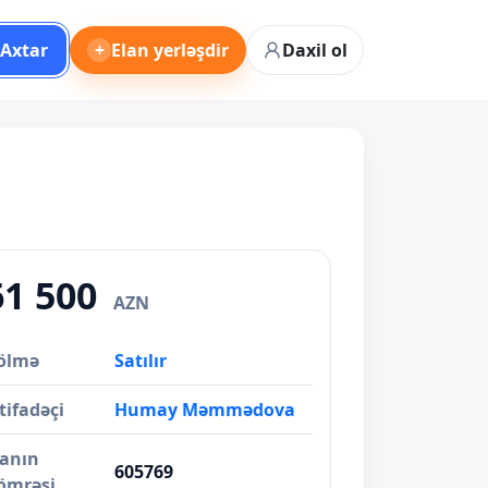
Axtar
+
Elan yerləşdir
Daxil ol
61 500
AZN
ölmə
Satılır
tifadəçi
Humay Məmmədova
lanın
605769
ömrəsi