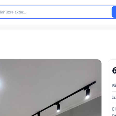
B
İs
E
n