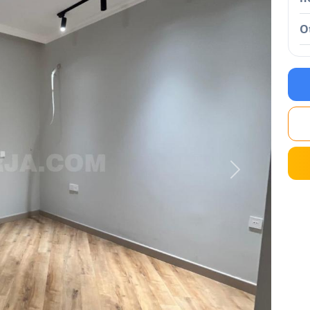
O
Next