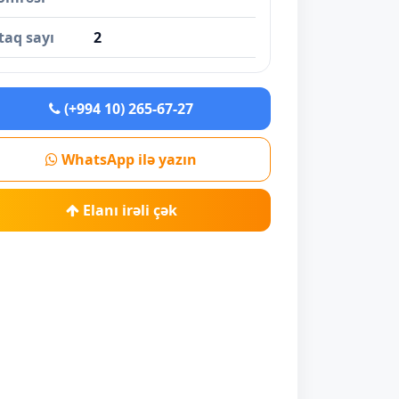
taq sayı
2
(+994 10) 265-67-27
WhatsApp ilə yazın
Elanı irəli çək