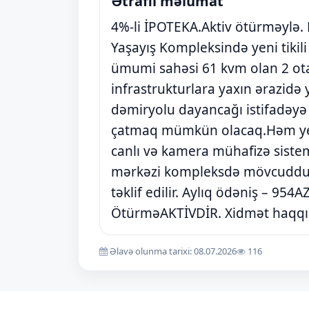
Ətraflı məlumat
4%-li İPOTEKA.Aktiv ötürməylə.
Yaşayış Kompleksində yeni tikil
ümumi sahəsi 61 kvm olan 2 otaq
infrastrukturlara yaxın ərazidə
dəmiryolu dayancağı istifadəyə
çatmaq mümkün olacaq.Həm yera
canlı və kamera mühafizə sistem
mərkəzi kompleksdə mövcuddur. 
təklif edilir. Aylıq ödəniş – 954
ÖtürməAKTİVDİR. Xidmət haqqı
Əlavə olunma tarixi: 08.07.2026
116