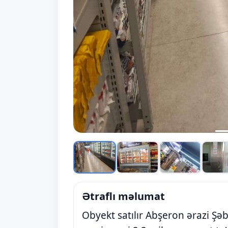
Ətraflı məlumat
Obyekt satılır Abşeron ərazi Şə