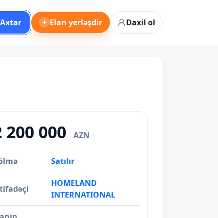
Axtar
+
Elan yerləşdir
Daxil ol
2 200 000
AZN
ölmə
Satılır
HOMELAND
tifadəçi
INTERNATIONAL
lanın