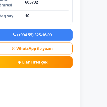
605732
ömrəsi
taq sayı
10
(+994 55) 325-16-99
WhatsApp ilə yazın
Elanı irəli çək