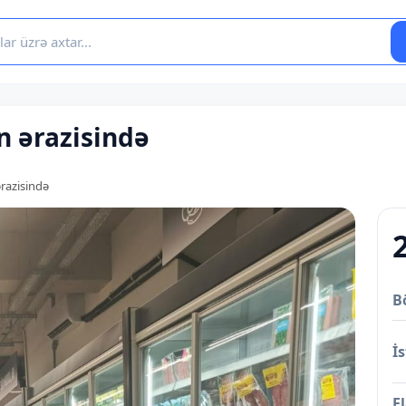
n ərazisində
ərazisində
B
İs
E