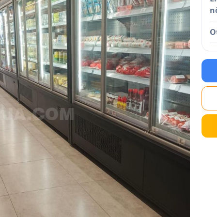
n
O
Next