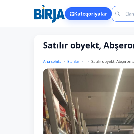
Kateqoriyalar
Satılır obyekt, Abşero
Ana səhifə
Elanlar
Satılır obyekt, Abşeron 