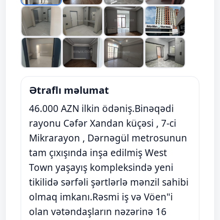
Ətraflı məlumat
46.000 AZN ilkin ödəniş.Binəqədi
rayonu Cəfər Xandan küçəsi , 7-ci
Mikrarayon , Dərnəgül metrosunun
tam çıxışında inşa edilmiş West
Town yaşayış kompleksində yeni
tikilidə sərfəli şərtlərlə mənzil sahibi
olmaq imkanı.Rəsmi iş və Vöen"i
olan vətəndaşların nəzərinə 16