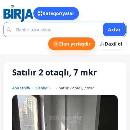
Kateqoriyalar
Axtar
+
Elan yerləşdir
Daxil ol
Satılır 2 otaqlı, 7 mkr
Ana səhifə
Elanlar
Satılır 2 otaqlı, 7 mkr