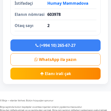
İstifadəçi
Humay Məmmədova
Elanın nömrəsi
603978
Otaq sayı
2
(+994 10) 265-67-27
WhatsApp ilə yazın
Elanı irəli çək
© Birja — elanlar lövhəsi. Bütün hüquqları qorunur
Birja saytında bütün loqotiplər və əmtəə nişanları onların yiyələrinə məxsusdur.
Birja-dan istifadə etmək və ya saytda elan vermək, Birja.com saytının istifadəçi razılaşmasını qəbul etmək