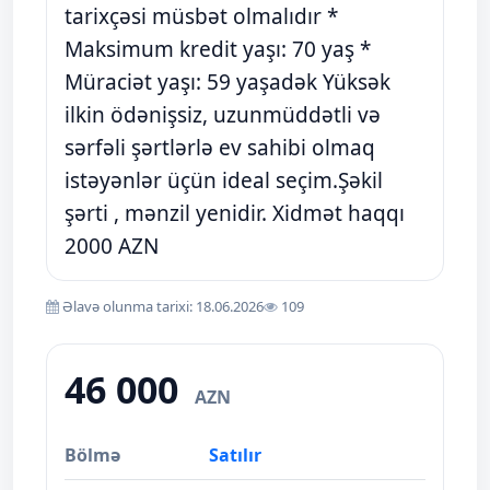
tarixçəsi müsbət olmalıdır *
Maksimum kredit yaşı: 70 yaş *
Müraciət yaşı: 59 yaşadək Yüksək
ilkin ödənişsiz, uzunmüddətli və
sərfəli şərtlərlə ev sahibi olmaq
istəyənlər üçün ideal seçim.Şəkil
şərti , mənzil yenidir. Xidmət haqqı
2000 AZN
Əlavə olunma tarixi: 18.06.2026
109
46 000
AZN
Bölmə
Satılır