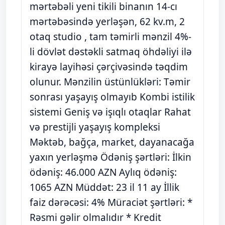
mərtəbəli yeni tikili binanın 14-cı
mərtəbəsində yerləşən, 62 kv.m, 2
otaq studio , tam təmirli mənzil 4%-
li dövlət dəstəkli satmaq öhdəliyi ilə
kirayə layihəsi çərçivəsində təqdim
olunur. Mənzilin üstünlükləri: Təmir
sonrası yaşayış olmayıb Kombi istilik
sistemi Geniş və işıqlı otaqlar Rahat
və prestijli yaşayış kompleksi
Məktəb, bağça, market, dayanacağa
yaxın yerləşmə Ödəniş şərtləri: İlkin
ödəniş: 46.000 AZN Aylıq ödəniş:
1065 AZN Müddət: 23 il 11 ay İllik
faiz dərəcəsi: 4% Müraciət şərtləri: *
Rəsmi gəlir olmalıdır * Kredit