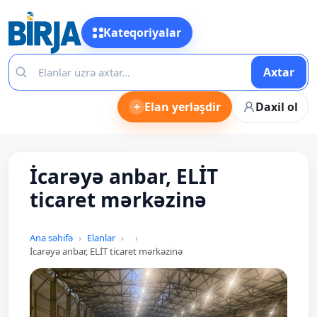
Kateqoriyalar
Axtar
+
Elan yerləşdir
Daxil ol
İcarəyə anbar, ELİT
ticaret mərkəzinə
Ana səhifə
Elanlar
İcarəyə anbar, ELİT ticaret mərkəzinə