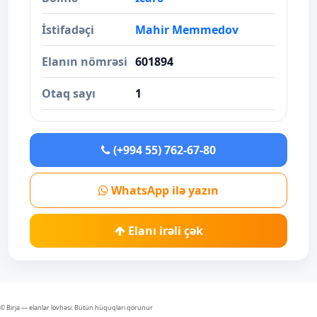
İstifadəçi
Mahir Memmedov
Elanın nömrəsi
601894
Otaq sayı
1
(+994 55) 762-67-80
WhatsApp ilə yazın
Elanı irəli çək
© Birja — elanlar lövhəsi. Bütün hüquqları qorunur