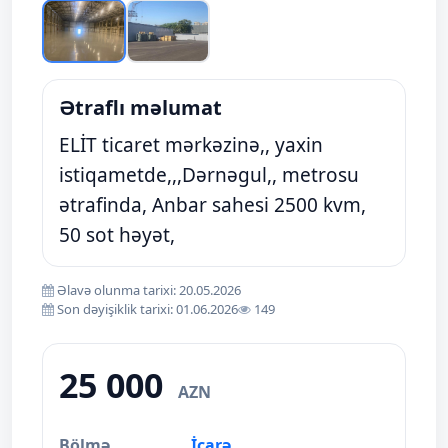
Ətraflı məlumat
ELİT ticaret mərkəzinə,, yaxin
istiqametde,,,Dərnəgul,, metrosu
ətrafinda, Anbar sahesi 2500 kvm,
50 sot həyət,
Əlavə olunma tarixi: 20.05.2026
Son dəyişiklik tarixi: 01.06.2026
149
25 000
AZN
Bölmə
İcarə