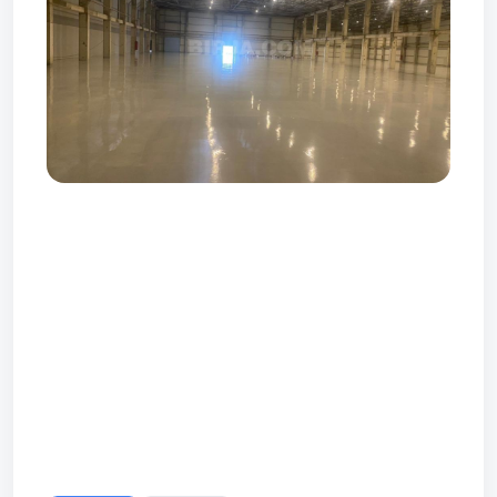
Prev
Next