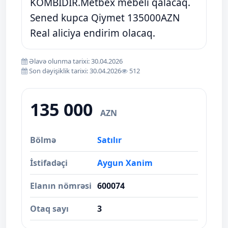
KOMBIDIR.Metbex mebeli qalacaq.
Sened kupca Qiymet 135000AZN
Real aliciya endirim olacaq.
Əlavə olunma tarixi: 30.04.2026
Son dəyişiklik tarixi: 30.04.2026
512
135 000
AZN
Bölmə
Satılır
İstifadəçi
Aygun Xanim
Elanın nömrəsi
600074
Otaq sayı
3