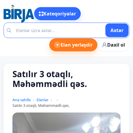
Kateqoriyalar
Axtar
+
Elan yerləşdir
Daxil ol
Satılır 3 otaqlı,
Məhəmmədli qəs.
Ana səhifə
Elanlar
Satılır 3 otaqlı, Məhəmmədli qəs.