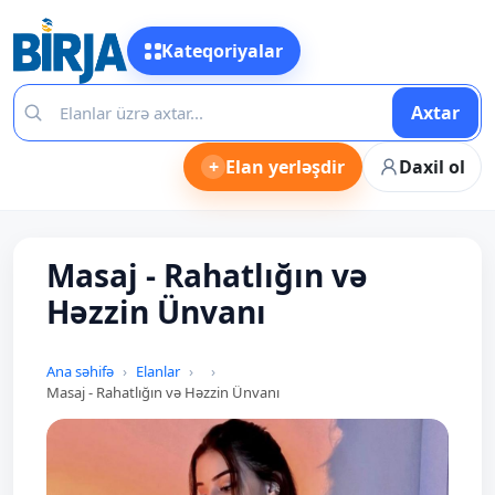
Kateqoriyalar
Axtar
+
Elan yerləşdir
Daxil ol
Masaj - Rahatlığın və
Həzzin Ünvanı
Ana səhifə
Elanlar
Masaj - Rahatlığın və Həzzin Ünvanı