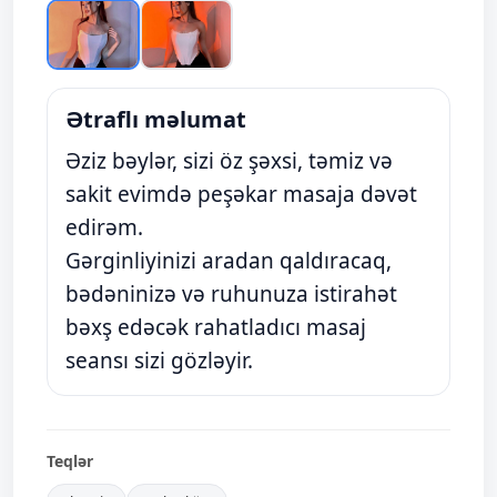
Ətraflı məlumat
Əziz bəylər, sizi öz şəxsi, təmiz və
sakit evimdə peşəkar masaja dəvət
edirəm.
Gərginliyinizi aradan qaldıracaq,
bədəninizə və ruhunuza istirahət
bəxş edəcək rahatladıcı masaj
seansı sizi gözləyir.
Teqlər