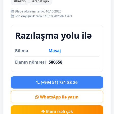
#həzzin
#rahatlığın
Əlavə olunma tarixi: 10.10.2025
Son dəyişiklik tarixi: 10.10.2025
1763
Razılaşma yolu ilə
Bölmə
Masaj
Elanın nömrəsi
580658
(+994 51) 731-88-26
WhatsApp ilə yazın
Elanı irəli çək