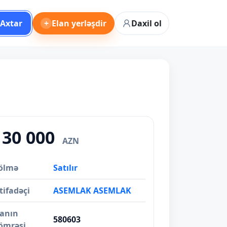
Axtar
+
Elan yerləşdir
Daxil ol
130 000
AZN
ölmə
Satılır
tifadəçi
ASEMLAK ASEMLAK
lanın
580603
ömrəsi