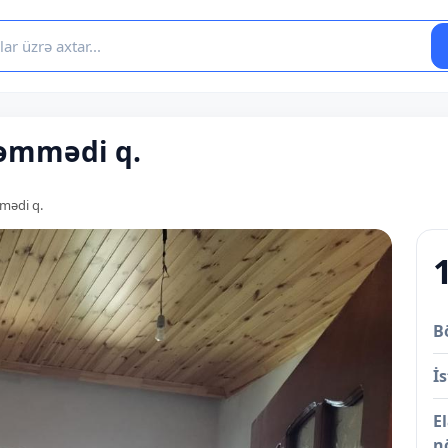
həmmədi q.
mmədi q.
B
İs
E
n