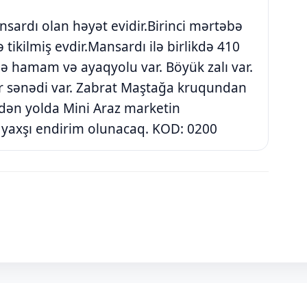
sardı olan həyət evidir.Birinci mərtəbə
 tikilmiş evdir.Mansardı ilə birlikdə 410
ədə hamam və ayaqyolu var. Böyük zalı var.
ır sənədi var. Zabrat Maştağa kruqundan
dən yolda Mini Araz marketin
ya yaxşı endirim olunacaq. KOD: 0200