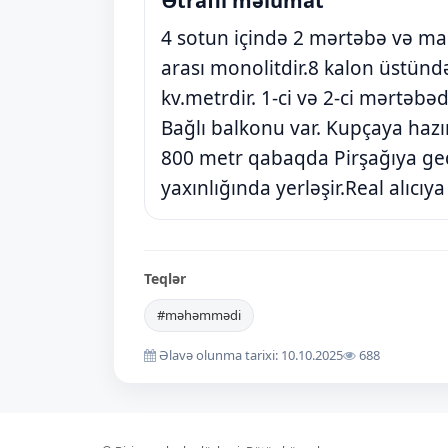
Ətraflı məlumat
4 sotun içində 2 mərtəbə və man
arası monolitdir.8 kalon üstündə
kv.metrdir. 1-ci və 2-ci mərtəb
Bağlı balkonu var. Kupçaya haz
800 metr qabaqda Pirşağıya ge
yaxınlığında yerləşir.Real alıcı
Teqlər
#məhəmmədi
Əlavə olunma tarixi: 10.10.2025
688