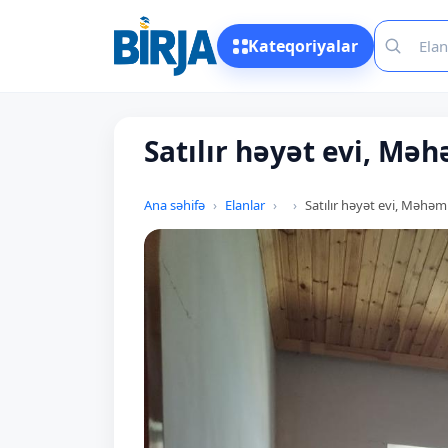
Kateqoriyalar
Satılır həyət evi, Mə
Ana səhifə
Elanlar
Satılır həyət evi, Məhə