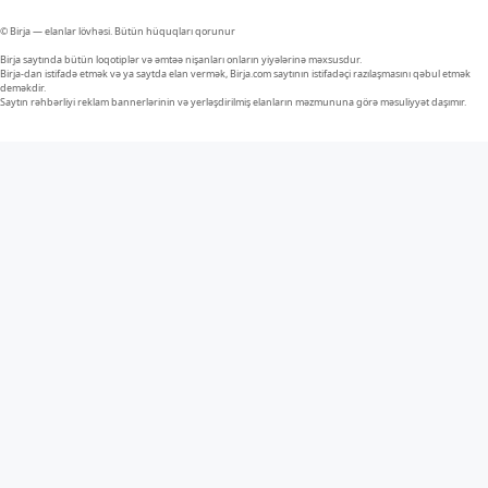
© Birja — elanlar lövhəsi. Bütün hüquqları qorunur
Birja saytında bütün loqotiplər və əmtəə nişanları onların yiyələrinə məxsusdur.
Birja-dan istifadə etmək və ya saytda elan vermək, Birja.com saytının istifadəçi razılaşmasını qəbul etmək
deməkdir.
Saytın rəhbərliyi reklam bannerlərinin və yerləşdirilmiş elanların məzmununa görə məsuliyyət daşımır.