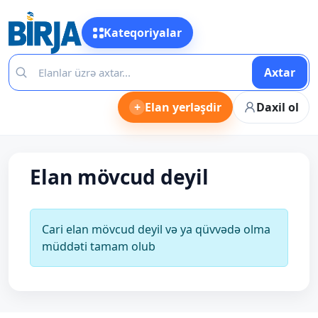
Kateqoriyalar
Axtar
+
Elan yerləşdir
Daxil ol
Elan mövcud deyil
Cari elan mövcud deyil və ya qüvvədə olma
müddəti tamam olub