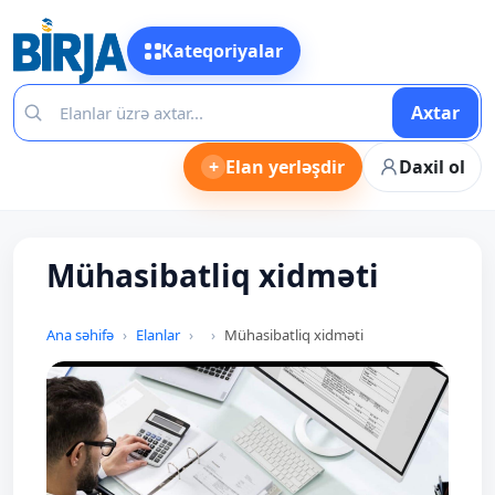
Kateqoriyalar
Axtar
+
Elan yerləşdir
Daxil ol
Mühasibatliq xidməti
Ana səhifə
Elanlar
Mühasibatliq xidməti