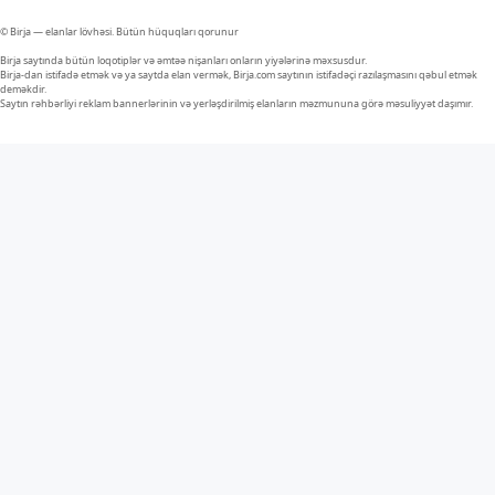
© Birja — elanlar lövhəsi. Bütün hüquqları qorunur
Birja saytında bütün loqotiplər və əmtəə nişanları onların yiyələrinə məxsusdur.
Birja-dan istifadə etmək və ya saytda elan vermək, Birja.com saytının istifadəçi razılaşmasını qəbul etmək
deməkdir.
Saytın rəhbərliyi reklam bannerlərinin və yerləşdirilmiş elanların məzmununa görə məsuliyyət daşımır.