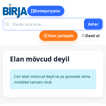
Kateqoriyalar
Axtar
+
Elan yerləşdir
Daxil ol
Elan mövcud deyil
Cari elan mövcud deyil və ya qüvvədə olma
müddəti tamam olub