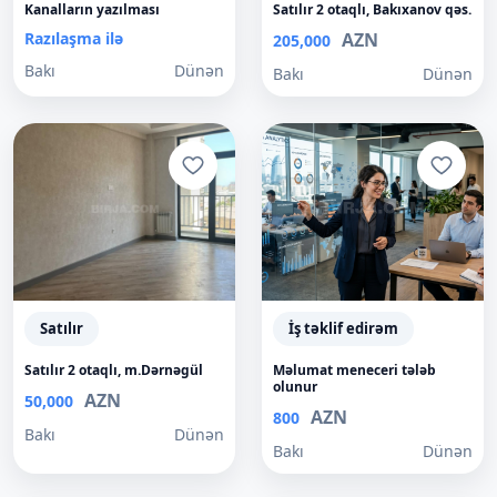
Kanalların yazılması
Satılır 2 otaqlı, Bakıxanov qəs.
Razılaşma ilə
AZN
205,000
Bakı
Dünən
Bakı
Dünən
Satılır
İş təklif edirəm
Satılır 2 otaqlı, m.Dərnəgül
Məlumat meneceri tələb
olunur
AZN
50,000
AZN
800
Bakı
Dünən
Bakı
Dünən