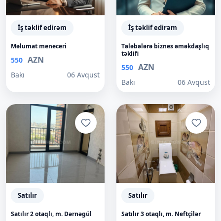
İş təklif edirəm
İş təklif edirəm
Məlumat meneceri
Tələbələrə biznes əməkdaşlıq
təklifi
AZN
550
AZN
550
Bakı
06 Avqust
Bakı
06 Avqust
Satılır
Satılır
Satılır 2 otaqlı, m. Dərnəgül
Satılır 3 otaqlı, m. Neftçilər