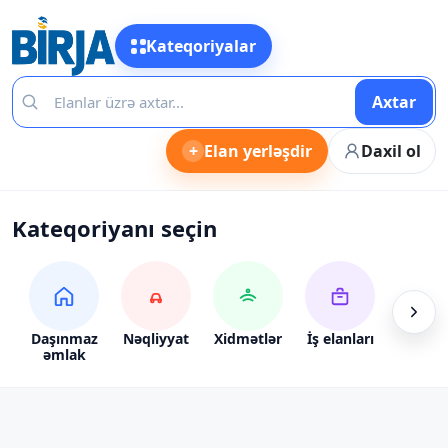
Kateqoriyalar
Axtar
+
Elan yerləşdir
Daxil ol
Kateqoriyanı seçin
Daşınmaz
Nəqliyyat
Xidmətlər
İş elanları
Alış-ve
əmlak