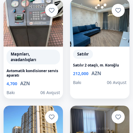
Maşınları,
Satılır
avadanlıqları
Satılır 2 otaqlı, m. Koroğlu
Avtomatik kondisioner servis
AZN
212,000
aparatı
Bakı
06 Avqust
AZN
4,700
Bakı
06 Avqust