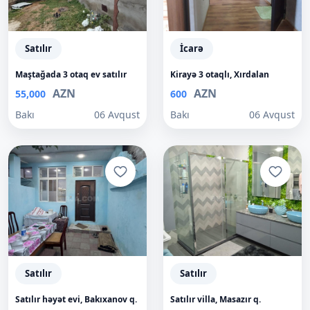
Satılır
İcarə
Maştağada 3 otaq ev satılır
Kirayə 3 otaqlı, Xırdalan
AZN
AZN
55,000
600
Bakı
06 Avqust
Bakı
06 Avqust
Satılır
Satılır
Satılır həyət evi, Bakıxanov q.
Satılır villa, Masazır q.