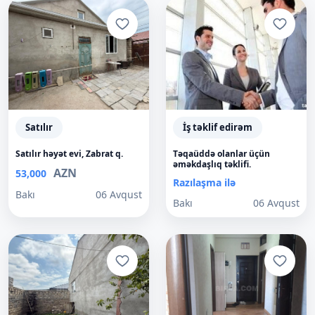
Satılır
İş təklif edirəm
Satılır həyət evi, Zabrat q.
Təqaüddə olanlar üçün
əməkdaşlıq təklifi.
AZN
53,000
Razılaşma ilə
Bakı
06 Avqust
Bakı
06 Avqust