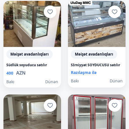
Məişət avadanlıqları
Məişət avadanlıqları
Südlük soyuducu satılır
SIrniyyat SOYDUCUSU satılır
AZN
Razılaşma ilə
400
Bakı
Dünən
Bakı
Dünən