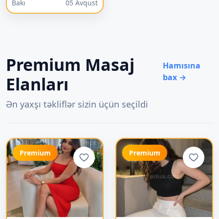
Bakı
05 Avqust
Premium Masaj
Hamısına
bax →
Elanları
Ən yaxşı təkliflər sizin üçün seçildi
Premium
Premium