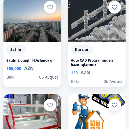
Satılır
Kurslar
Satılır 2 otaqlı, H.Aslanov q.
Auto CAD Proqramından
hazırlıqlarımız
AZN
165,000
AZN
120
Bakı
06 Avqust
Bakı
06 Avqust