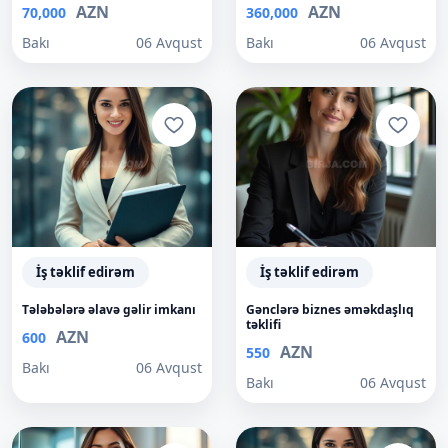
AZN
AZN
70,000
360,000
Bakı
06 Avqust
Bakı
06 Avqust
İş təklif edirəm
İş təklif edirəm
Tələbələrə əlavə gəlir imkanı
Gənclərə biznes əməkdaşlıq
təklifi
AZN
600
AZN
550
Bakı
06 Avqust
Bakı
06 Avqust