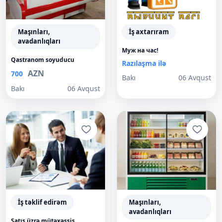
Maşınları,
İş axtarıram
avadanlıqları
Муж на час!
Qastranom soyuducu
Razılaşma ilə
AZN
700
Bakı
06 Avqust
Bakı
06 Avqust
İş təklif edirəm
Maşınları,
avadanlıqları
Satış üzrə mütəxəssis