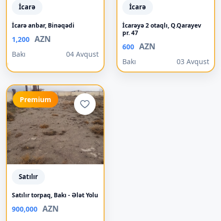
İcarə
İcarə
İcarə anbar, Binəqədi
İcarəyə 2 otaqlı, Q.Qarayev
pr. 47
AZN
1,200
AZN
600
Bakı
04 Avqust
Bakı
03 Avqust
Premium
Satılır
Satılır torpaq, Bakı - Ələt Yolu
AZN
900,000