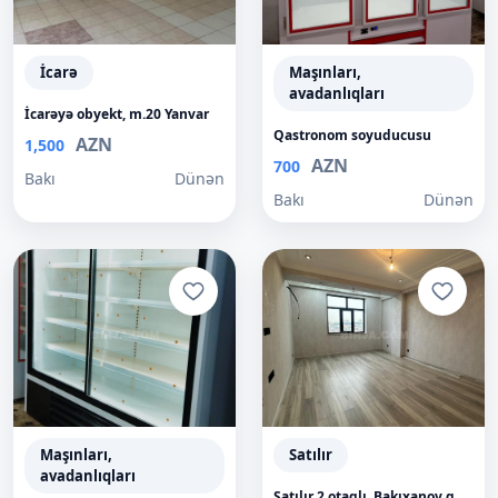
İcarə
Maşınları,
avadanlıqları
İcarəyə obyekt, m.20 Yanvar
Qastronom soyuducusu
AZN
1,500
AZN
700
Bakı
Dünən
Bakı
Dünən
Maşınları,
Satılır
avadanlıqları
Satılır 2 otaqlı, Bakıxanov q.