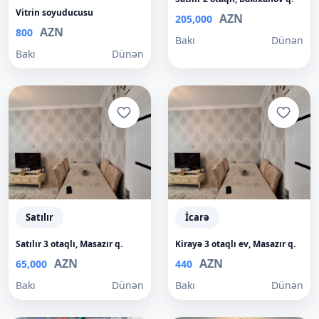
Vitrin soyuducusu
AZN
205,000
AZN
800
Bakı
Dünən
Bakı
Dünən
Satılır
İcarə
Satılır 3 otaqlı, Masazır q.
Kirayə 3 otaqlı ev, Masazır q.
AZN
AZN
65,000
440
Bakı
Dünən
Bakı
Dünən