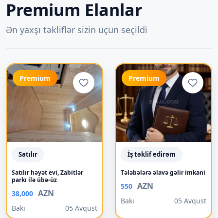
Premium Elanlar
Ən yaxşı təkliflər sizin üçün seçildi
Premium
Premium
Satılır
İş təklif edirəm
Satılır həyət evi, Zabitlər
Tələbələrə əlavə gəlir imkani
parkı ilə übə-üz
AZN
550
AZN
38,000
Bakı
05 Avqust
Bakı
05 Avqust