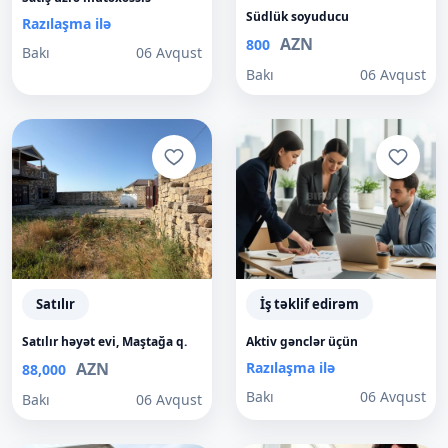
Südlük soyuducu
Razılaşma ilə
AZN
800
Bakı
06 Avqust
Bakı
06 Avqust
Satılır
İş təklif edirəm
Satılır həyət evi, Maştağa q.
Aktiv gənclər üçün
AZN
Razılaşma ilə
88,000
Bakı
06 Avqust
Bakı
06 Avqust