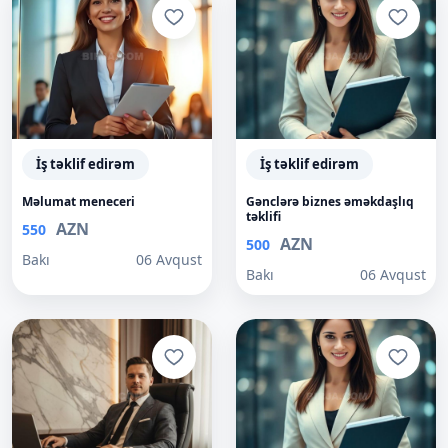
İş təklif edirəm
İş təklif edirəm
Məlumat meneceri
Gənclərə biznes əməkdaşlıq
təklifi
AZN
550
AZN
500
Bakı
06 Avqust
Bakı
06 Avqust