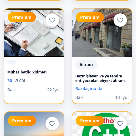
Premium
Premium
Alıram
Mühasibatliq xidməti
Hazır işləyən və ya təmirə
AZN
30
ehtiyacı olan obyekt alıram.
Razılaşma ilə
Bakı
22 İyul
Bakı
13 İyul
Premium
Premium