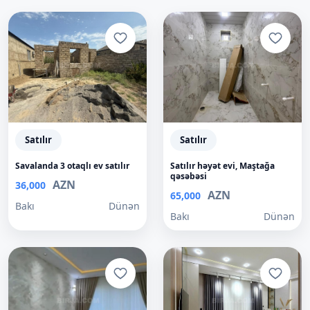
Satılır
Satılır
Savalanda 3 otaqlı ev satılır
Satılır həyət evi, Maştağa
qəsəbəsi
AZN
36,000
AZN
65,000
Bakı
Dünən
Bakı
Dünən