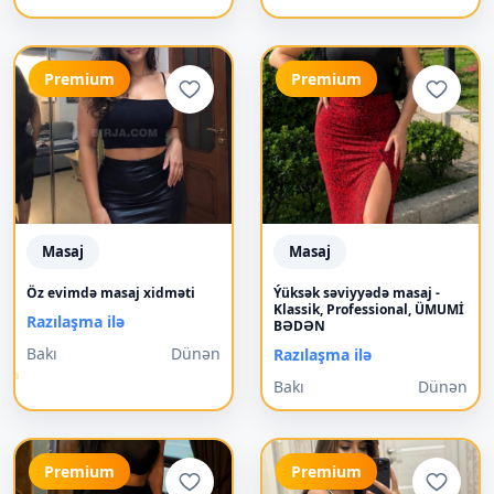
Premium
Premium
Masaj
Masaj
Öz evimdə masaj xidməti
Ýüksək səviyyədə masaj -
Klassik, Professional, ÜMUMİ
Razılaşma ilə
BƏDƏN
Bakı
Dünən
Razılaşma ilə
Bakı
Dünən
Premium
Premium