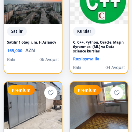
Satılır
Kurslar
Satılır 1 otaqlı, m. H.Aslanov
C, C++, Python, Oracle, Maşın
öyrənməsi (ML) və Data
AZN
165,000
science kursları
Razılaşma ilə
Bakı
06 Avqust
Bakı
04 Avqust
Premium
Premium