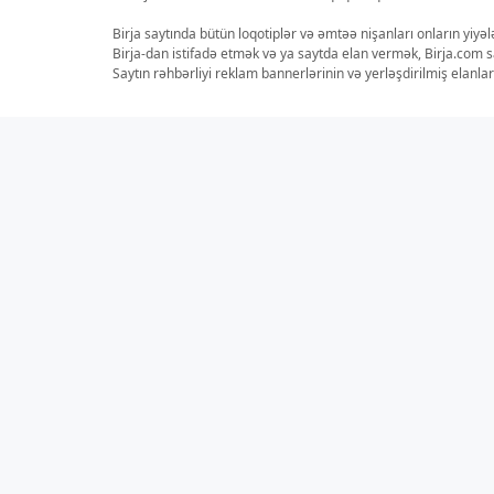
Birja saytında bütün loqotiplər və əmtəə nişanları onların yiyə
Birja-dan istifadə etmək və ya saytda elan vermək, Birja.com s
Saytın rəhbərliyi reklam bannerlərinin və yerləşdirilmiş elan