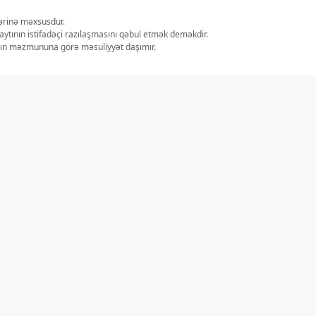
lərinə məxsusdur.
aytının istifadəçi razılaşmasını qəbul etmək deməkdir.
ların məzmununa görə məsuliyyət daşımır.