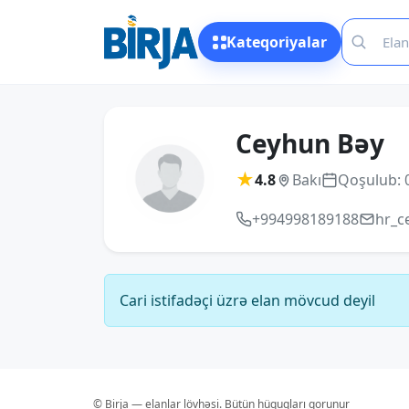
Kateqoriyalar
Ceyhun Bəy
★
4.8
Bakı
Qoşulub: 
+994998189188
hr_c
Cari istifadəçi üzrə elan mövcud deyil
© Birja — elanlar lövhəsi. Bütün hüquqları qorunur