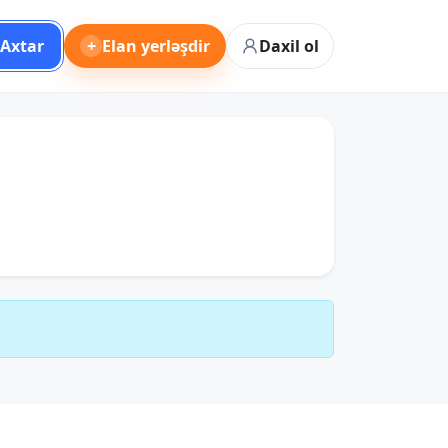
Axtar
+
Elan yerləşdir
Daxil ol