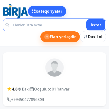
Kateqoriyalar
Axtar
+
Elan yerləşdir
Daxil ol
★
4.8
Bakı
Qoşulub: 01 Yanvar
+994504778968