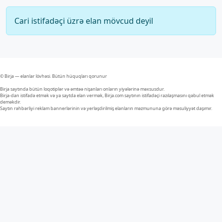
Cari istifadəçi üzrə elan mövcud deyil
© Birja — elanlar lövhəsi. Bütün hüquqları qorunur
Birja saytında bütün loqotiplər və əmtəə nişanları onların yiyələrinə məxsusdur.
Birja-dan istifadə etmək və ya saytda elan vermək, Birja.com saytının istifadəçi razılaşmasını qəbul etmək
deməkdir.
Saytın rəhbərliyi reklam bannerlərinin və yerləşdirilmiş elanların məzmununa görə məsuliyyət daşımır.