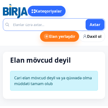
Kateqoriyalar
Axtar
+
Elan yerləşdir
Daxil ol
Elan mövcud deyil
Cari elan mövcud deyil və ya qüvvədə olma
müddəti tamam olub