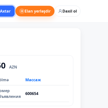
Axtar
+
Elan yerləşdir
Daxil ol
50
AZN
ölmə
Массаж
омер
600654
бъявления