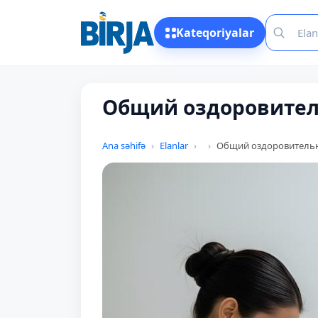
Kateqoriyalar
Общий оздоровите
Ana səhifə
Elanlar
Общий оздоровитель