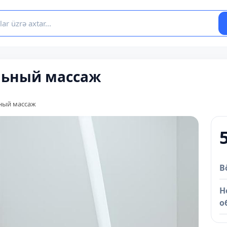
льный массаж
ный массаж
B
Н
о