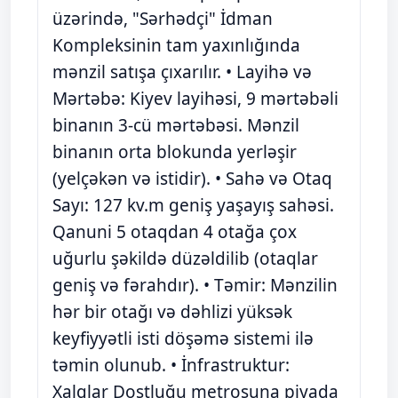
üzərində, "Sərhədçi" İdman
Kompleksinin tam yaxınlığında
mənzil satışa çıxarılır. • Layihə və
Mərtəbə: Kiyev layihəsi, 9 mərtəbəli
binanın 3-cü mərtəbəsi. Mənzil
binanın orta blokunda yerləşir
(yelçəkən və istidir). • Sahə və Otaq
Sayı: 127 kv.m geniş yaşayış sahəsi.
Qanuni 5 otaqdan 4 otağa çox
uğurlu şəkildə düzəldilib (otaqlar
geniş və fərahdır). • Təmir: Mənzilin
hər bir otağı və dəhlizi yüksək
keyfiyyətli isti döşəmə sistemi ilə
təmin olunub. • İnfrastruktur:
Xalqlar Dostluğu metrosuna piyada