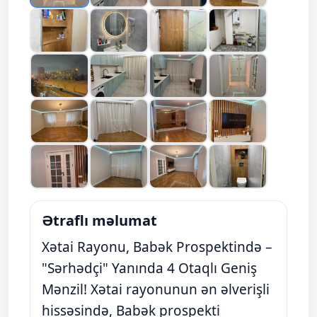
Ətraflı məlumat
Xətai Rayonu, Babək Prospektində –
"Sərhədçi" Yanında 4 Otaqlı Geniş
Mənzil! Xətai rayonunun ən əlverişli
hissəsində, Babək prospekti