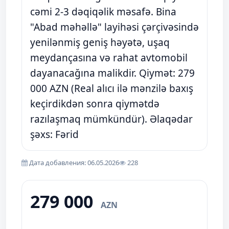
cəmi 2-3 dəqiqəlik məsafə. Bina
"Abad məhəllə" layihəsi çərçivəsində
yenilənmiş geniş həyətə, uşaq
meydançasına və rahat avtomobil
dayanacağına malikdir. Qiymət: 279
000 AZN (Real alıcı ilə mənzilə baxış
keçirdikdən sonra qiymətdə
razılaşmaq mümkündür). Əlaqədar
şəxs: Fərid
Дата добавления: 06.05.2026
228
279 000
AZN