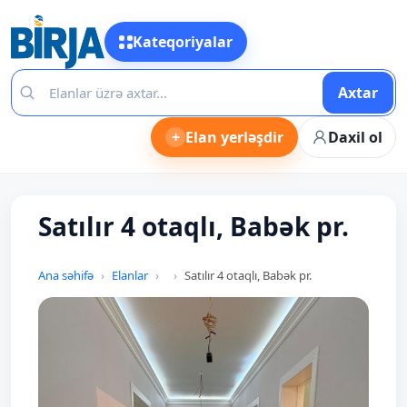
Kateqoriyalar
Axtar
+
Elan yerləşdir
Daxil ol
Satılır 4 otaqlı, Babək pr.
Ana səhifə
Elanlar
Satılır 4 otaqlı, Babək pr.