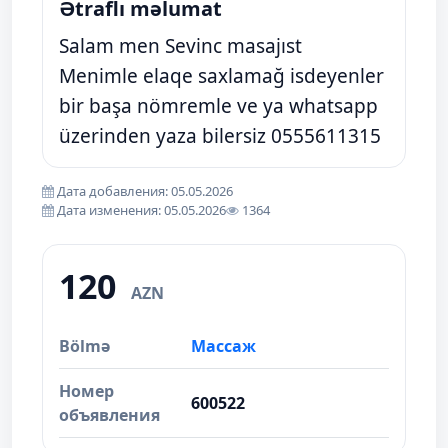
Ətraflı məlumat
Salam men Sevinc masajıst
Menimle elaqe saxlamağ isdeyenler
bir başa nömremle ve ya whatsapp
üzerinden yaza bilersiz 0555611315
Дата добавления: 05.05.2026
Дата изменения: 05.05.2026
1364
120
AZN
Bölmə
Массаж
Номер
600522
объявления