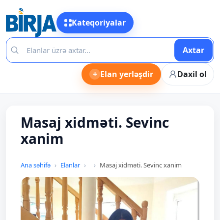
Kateqoriyalar
Axtar
+
Elan yerləşdir
Daxil ol
Masaj xidməti. Sevinc
xanim
Ana səhifə
Elanlar
Masaj xidməti. Sevinc xanim