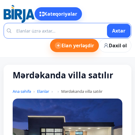
Kateqoriyalar
Axtar
+
Elan yerləşdir
Daxil ol
Mərdəkanda villa satılır
Ana səhifə
Elanlar
Mərdəkanda villa satılır