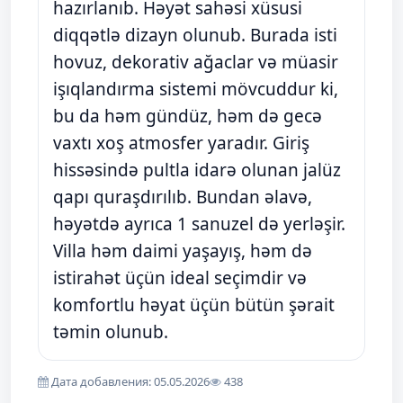
hazırlanıb. Həyət sahəsi xüsusi
diqqətlə dizayn olunub. Burada isti
hovuz, dekorativ ağaclar və müasir
işıqlandırma sistemi mövcuddur ki,
bu da həm gündüz, həm də gecə
vaxtı xoş atmosfer yaradır. Giriş
hissəsində pultla idarə olunan jalüz
qapı quraşdırılıb. Bundan əlavə,
həyətdə ayrıca 1 sanuzel də yerləşir.
Villa həm daimi yaşayış, həm də
istirahət üçün ideal seçimdir və
komfortlu həyat üçün bütün şərait
təmin olunub.
Дата добавления: 05.05.2026
438