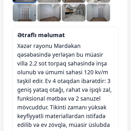
Ətraflı məlumat
Xəzər rayonu Mərdəkan
qəsəbəsində yerləşən bu müasir
villa 2.2 sot torpaq sahəsində inşa
olunub və ümumi sahəsi 120 kv/m
təşkil edir. Ev 4 otaqdan ibarətdir: 3
geniş yataq otağı, rahat və işıqlı zal,
funksional mətbəx və 2 sanuzel
mövcuddur. Tikinti zamanı yüksək
keyfiyyətli materiallardan istifadə
edilib və ev zövqlə, müasir üslubda