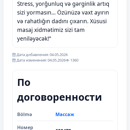
Stress, yorğunluq və gərginlik artıq
sizi yormasın… Özünüzə vaxt ayırın
və rahatlığın dadını çıxarın. Xüsusi
masaj xidmətimiz sizi tam
yeniləyəcək!”
Дата добавления: 04.05.2026
Дата изменения: 04.05.2026
1360
По
договоренности
Bölmə
Массаж
Номер