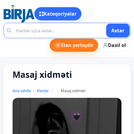
Kateqoriyalar
Axtar
+
Elan yerləşdir
Daxil ol
Masaj xidməti
Ana səhifə
Elanlar
Masaj xidməti