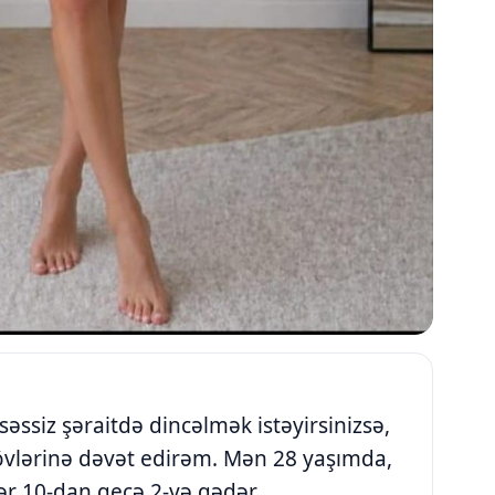
 səssiz şəraitdə dincəlmək istəyirsinizsə,
övlərinə dəvət edirəm. Mən 28 yaşımda,
hər 10-dan gecə 2-yə qədər.