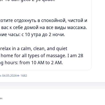
отите отдохнуть в спокойной, чистой и
вас к себе домой на все виды массажа.
ие часы: с 10 утра до 2 ночи.
elax in a calm, clean, and quiet
 home for all types of massage. I am 28
ng hours: from 10 AM to 2 AM.
 04.05.2026
1682
ы.