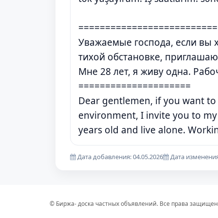
==========================
Уважаемые господа, если вы х
тихой обстановке, приглашаю 
Мне 28 лет, я живу одна. Рабоч
=====================
Dear gentlemen, if you want to r
environment, I invite you to my
years old and live alone. Worki
Дата добавления: 04.05.2026
Дата изменения:
© Биржа- доска частных объявлений. Все права защищен