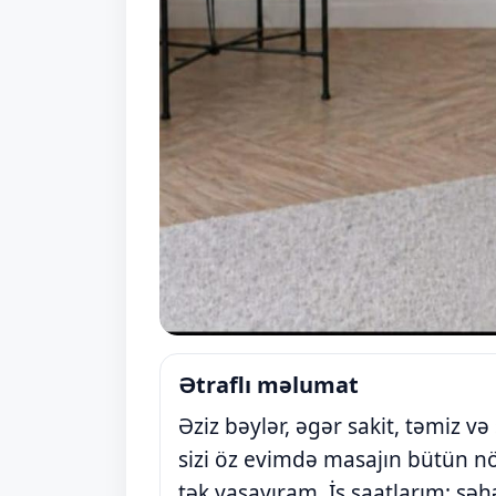
Ətraflı məlumat
Əziz bəylər, əgər sakit, təmiz və
sizi öz evimdə masajın bütün n
tək yaşayıram. İş saatlarım: sə