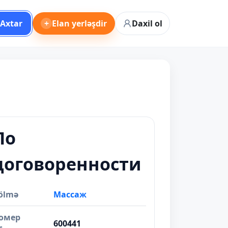
Axtar
+
Elan yerləşdir
Daxil ol
По
договоренности
ölmə
Массаж
омер
600441