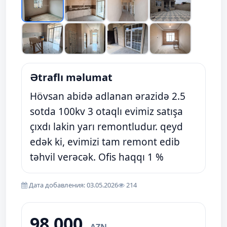
Ətraflı məlumat
Hövsan abidə adlanan ərazidə 2.5
sotda 100kv 3 otaqlı evimiz satışa
çıxdı lakin yarı remontludur. qeyd
edək ki, evimizi tam remont edib
təhvil verəcək. Ofis haqqı 1 %
Дата добавления: 03.05.2026
214
98 000