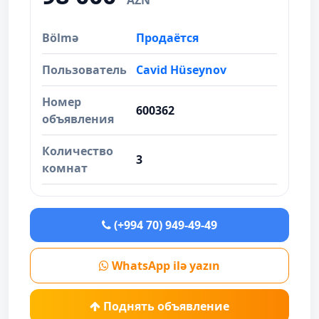
AZN
Bölmə
Продаётся
Пользователь
Cavid Hüseynov
Номер
600362
объявления
Количество
3
комнат
(+994 70) 949-49-49
WhatsApp ilə yazın
Поднять объявление