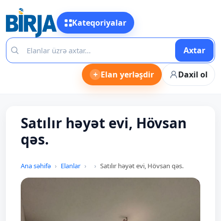
Kateqoriyalar
Axtar
+
Elan yerləşdir
Daxil ol
Satılır həyət evi, Hövsan
qəs.
Ana səhifə
Elanlar
Satılır həyət evi, Hövsan qəs.