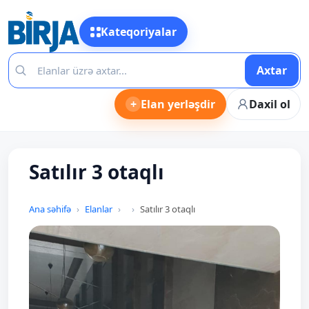
Kateqoriyalar
Axtar
+
Elan yerləşdir
Daxil ol
Satılır 3 otaqlı
Ana səhifə
Elanlar
Satılır 3 otaqlı