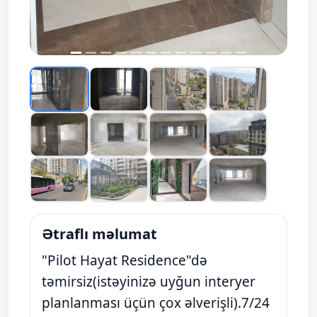
Ətraflı məlumat
"Pilot Hayat Residence"də
təmirsiz(istəyinizə uyğun interyer
planlanması üçün çox əlverişli).7/24