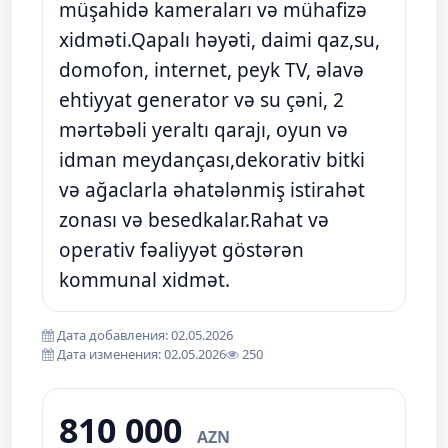
müşahidə kameraları və mühafizə
xidməti.Qapalı həyəti, daimi qaz,su,
domofon, internet, peyk TV, əlavə
ehtiyyat generator və su çəni, 2
mərtəbəli yeraltı qarajı, oyun və
idman meydançası,dekorativ bitki
və ağaclarla əhatələnmiş istirahət
zonası və besedkalar.Rahat və
operativ fəaliyyət göstərən
kommunal xidmət.
Дата добавления: 02.05.2026
Дата изменения: 02.05.2026
250
810 000
AZN