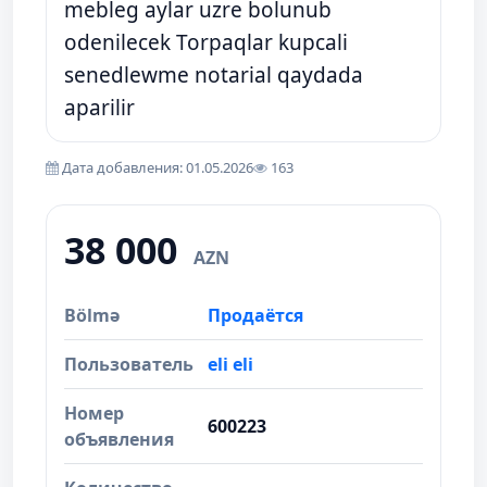
mebleg aylar uzre bolunub
odenilecek Torpaqlar kupcali
senedlewme notarial qaydada
aparilir
Дата добавления: 01.05.2026
163
38 000
AZN
Bölmə
Продаётся
Пользователь
eli eli
Номер
600223
объявления