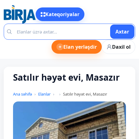
Kateqoriyalar
Axtar
+
Elan yerləşdir
Daxil ol
Satılır həyət evi, Masazır
Ana səhifə
Elanlar
Satılır həyət evi, Masazır